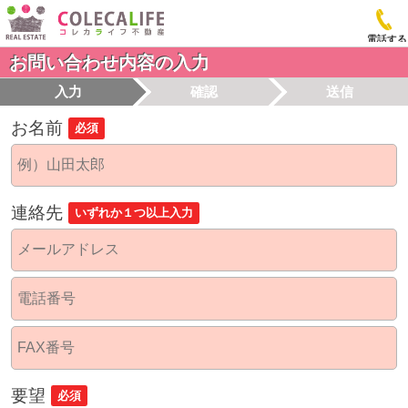
電話する
お問い合わせ内容の入力
入力
確認
送信
お名前
必須
連絡先
いずれか１つ以上入力
要望
必須