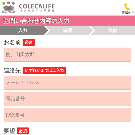
電話する
お問い合わせ内容の入力
入力
確認
送信
お名前
必須
連絡先
いずれか１つ以上入力
要望
必須