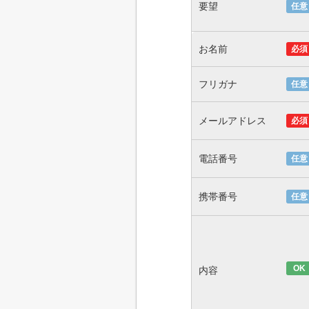
要望
任意
お名前
必須
フリガナ
任意
メールアドレス
必須
電話番号
任意
携帯番号
任意
OK
内容