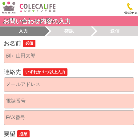
電話する
お問い合わせ内容の入力
入力
確認
送信
お名前
必須
連絡先
いずれか１つ以上入力
要望
必須