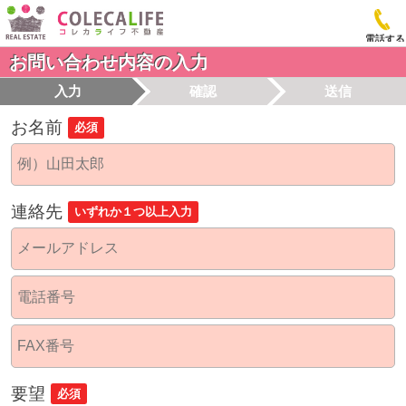
電話する
お問い合わせ内容の入力
入力
確認
送信
お名前
必須
連絡先
いずれか１つ以上入力
要望
必須