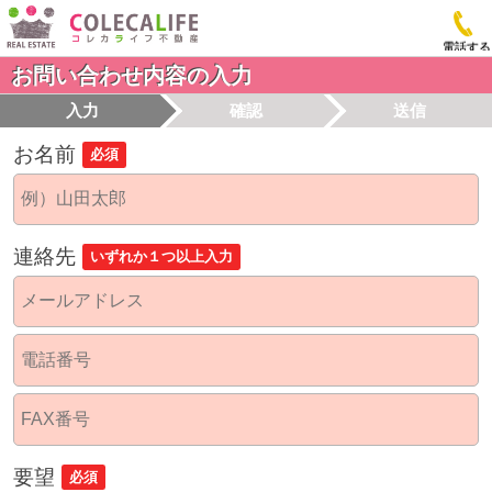
電話する
お問い合わせ内容の入力
入力
確認
送信
お名前
必須
連絡先
いずれか１つ以上入力
要望
必須