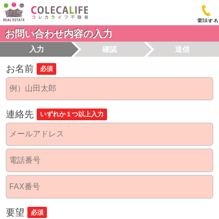
電話する
お問い合わせ内容の入力
入力
確認
送信
お名前
必須
連絡先
いずれか１つ以上入力
要望
必須