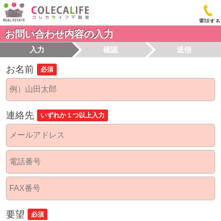
電話する
お問い合わせ内容の入力
入力
確認
送信
お名前
必須
連絡先
いずれか１つ以上入力
要望
必須