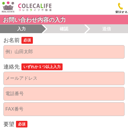
電話する
お問い合わせ内容の入力
入力
確認
送信
お名前
必須
連絡先
いずれか１つ以上入力
要望
必須