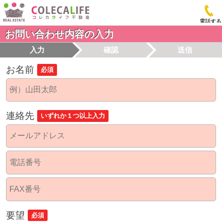
電話する
お問い合わせ内容の入力
入力
確認
送信
お名前
必須
連絡先
いずれか１つ以上入力
要望
必須