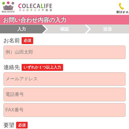
電話する
お問い合わせ内容の入力
入力
確認
送信
お名前
必須
連絡先
いずれか１つ以上入力
要望
必須