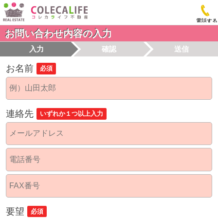
電話する
お問い合わせ内容の入力
入力
確認
送信
お名前
必須
連絡先
いずれか１つ以上入力
要望
必須