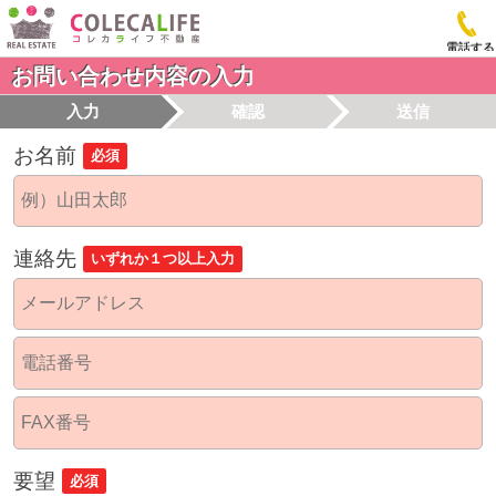
電話する
お問い合わせ内容の入力
入力
確認
送信
お名前
必須
連絡先
いずれか１つ以上入力
要望
必須