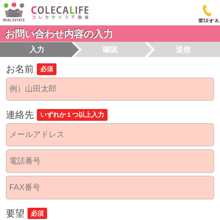
電話する
お問い合わせ内容の入力
入力
確認
送信
お名前
必須
連絡先
いずれか１つ以上入力
要望
必須