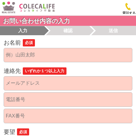
電話する
お問い合わせ内容の入力
入力
確認
送信
お名前
必須
連絡先
いずれか１つ以上入力
要望
必須