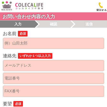
電話する
お問い合わせ内容の入力
入力
確認
送信
お名前
必須
連絡先
いずれか１つ以上入力
要望
必須