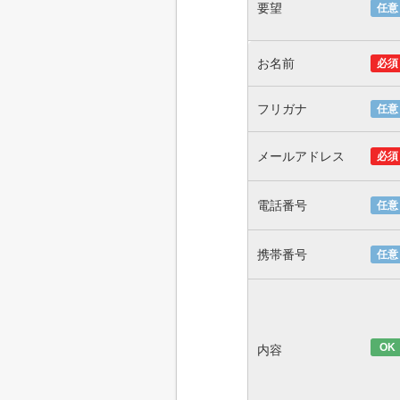
要望
任意
お名前
必須
フリガナ
任意
メールアドレス
必須
電話番号
任意
携帯番号
任意
OK
内容