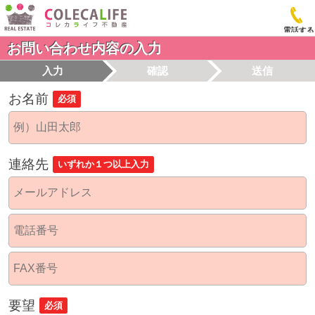
電話する
お問い合わせ内容の入力
入力
確認
送信
お名前
必須
連絡先
いずれか１つ以上入力
要望
必須