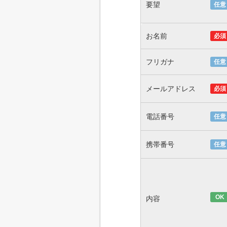
要望
任意
お名前
必須
フリガナ
任意
メールアドレス
必須
電話番号
任意
携帯番号
任意
OK
内容