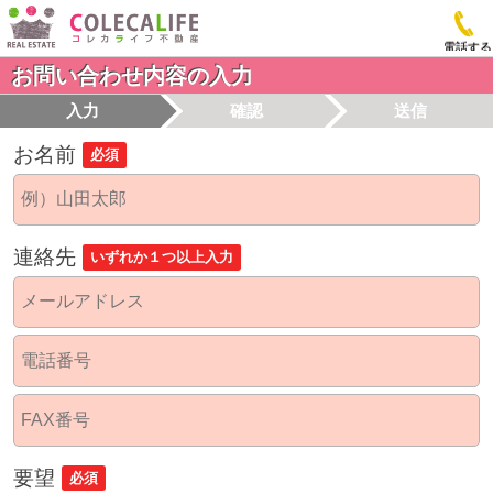
電話する
お問い合わせ内容の入力
入力
確認
送信
お名前
必須
連絡先
いずれか１つ以上入力
要望
必須