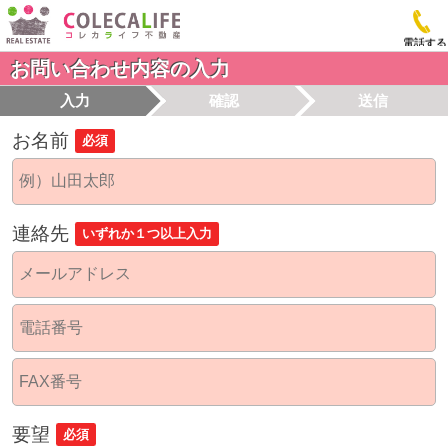
電話する
お問い合わせ内容の入力
入力
確認
送信
お名前
必須
連絡先
いずれか１つ以上入力
要望
必須