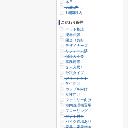
本日
3日以内
1週間以内
こだわり条件
ペット相談
楽器相談
陽当り良好
デザイナーズ
リフォーム済
保証人不要
事務所可
２人入居可
分譲タイプ
フリーレント
学生向け
カップル向け
女性向け
ファミリー向け
室内洗濯機置場
フローリング
ロフト付き
バイク置場あり
家具・家電付き