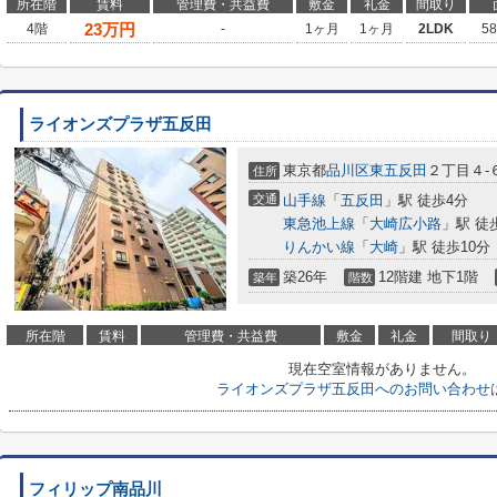
所在階
賃料
管理費・共益費
敷金
礼金
間取り
23
万円
4階
-
1ヶ月
1ヶ月
2LDK
5
ライオンズプラザ五反田
東京都
品川区
東五反田
２丁目４-
住所
交通
山手線
「
五反田
」駅 徒歩4分
東急池上線
「
大崎広小路
」駅 徒
りんかい線
「
大崎
」駅 徒歩10分
築26年
12階建 地下1階
築年
階数
所在階
賃料
管理費・共益費
敷金
礼金
間取り
現在空室情報がありません。
ライオンズプラザ五反田へのお問い合わせ
フィリップ南品川