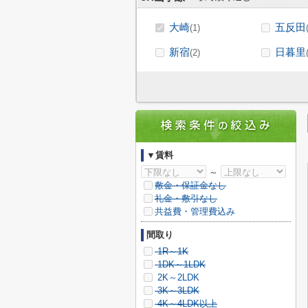
大崎
五反田
(1)
新宿
日暮里
(2)
▼賃料
～
敷金・保証金なし
礼金・敷引なし
共益費・管理費込み
間取り
1R～1K
1DK～1LDK
2K～2LDK
3K～3LDK
4K～4LDK以上