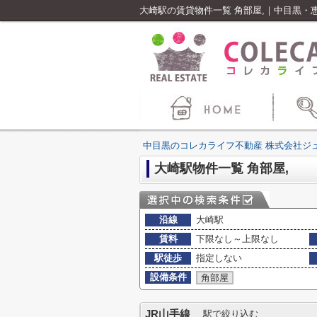
大崎駅の賃貸物件一覧 角部屋,｜中目黒・
中目黒のコレカライフ不動産 株式会社ジ
大崎駅物件一覧 角部屋,
沿線
大崎駅
賃料
下限なし～上限なし
駅徒歩
指定しない
設備条件
角部屋
JR山手線
駅で絞り込む