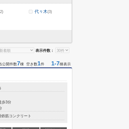
代々木
(2)
(3)
表示件数：
7
1
1-7
当公開件数
棟 空き数
件
棟表示
６
徒歩3分
分
骨鉄筋コンクリート