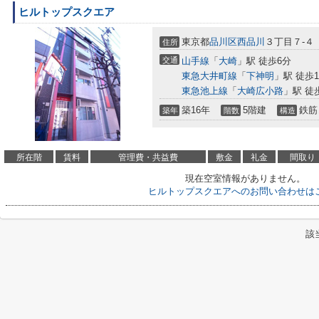
ヒルトップスクエア
東京都
品川区
西品川
３丁目７-４
住所
交通
山手線
「
大崎
」駅 徒歩6分
東急大井町線
「
下神明
」駅 徒歩1
東急池上線
「
大崎広小路
」駅 徒
築16年
5階建
鉄筋
築年
階数
構造
所在階
賃料
管理費・共益費
敷金
礼金
間取り
現在空室情報がありません。
ヒルトップスクエアへのお問い合わせは
該