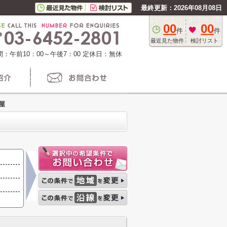
最終更新：2026年08月08日
00
00
件
件
最近見た物件
検討リスト
：午前10：00～午後7：00
定休日：無休
屋