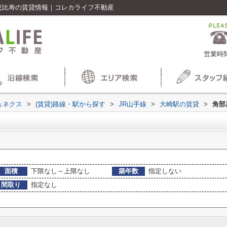
恵比寿の賃貸情報｜コレカライフ不動産
営業時間
ュネクス
>
(賃貸)路線・駅から探す
>
JR山手線
>
大崎駅の賃貸
>
角部
面積
下限なし～上限なし
築年数
指定しない
間取り
指定なし