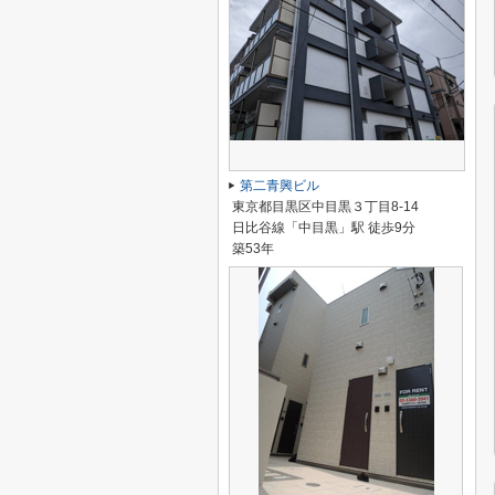
第二青興ビル
東京都目黒区中目黒３丁目8-14
日比谷線「中目黒」駅 徒歩9分
築53年