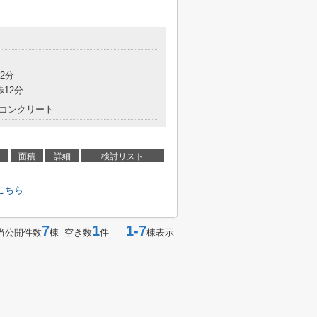
2分
歩12分
コンクリート
面積
詳細
検討リスト
こちら
7
1
1-7
当公開件数
棟 空き数
件
棟表示