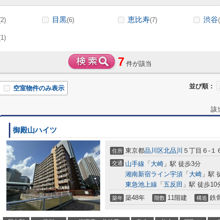
目黒
恵比寿
渋谷
(2)
(6)
(7)
(1)
7
件が該当
並び順：
空室物件のみ表示
該
御殿山ハイツ
東京都
品川区
北品川
５丁目６-１
住所
交通
山手線
「
大崎
」駅 徒歩3分
湘南新宿ライン宇須
「
大崎
」駅 
東急池上線
「
五反田
」駅 徒歩10
築48年
11階建
鉄
築年
階数
構造