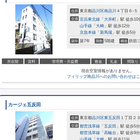
東京都
品川区
南品川
４丁目６-５
住所
交通
京浜東北線
「
大井町
」駅 徒歩10
山手線
「
大崎
」駅 徒歩12分
京急本線
「
新馬場
」駅 徒歩5分
築7年
5階建
鉄筋
築年
階数
構造
所在階
賃料
管理費・共益費
敷金
礼金
間取り
現在空室情報がありません。
フィリップ南品川へのお問い合わせはこ
カージェ五反田
東京都
品川区
東五反田
１丁目２３
住所
交通
都営浅草線
「
五反田
」駅 徒歩5分
都営浅草線
「
高輪台
」駅 徒歩9分
山手線
「
大崎
」駅 徒歩11分