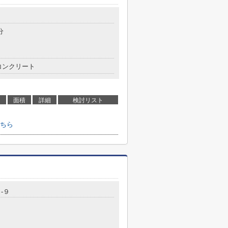
分
コンクリート
面積
詳細
検討リスト
ちら
-９