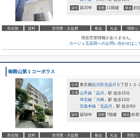
築20年
11階建
鉄
築年
階数
構造
所在階
賃料
管理費・共益費
敷金
礼金
間取り
現在空室情報がありません。
カージェ五反田へのお問い合わせはこ
御殿山第１コーポラス
東京都
品川区
北品川
５丁目１３-
住所
交通
山手線
「
品川
」駅 徒歩15分
埼京線
「
大崎
」駅 徒歩12分
京急本線
「
北品川
」駅 徒歩9分
築56年
7階建
鉄骨
築年
階数
構造
所在階
賃料
管理費・共益費
敷金
礼金
間取り