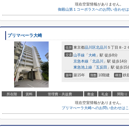
現在空室情報がありません。
御殿山第１コーポラスへのお問い合わせは
プリマべーラ大崎
東京都
品川区
北品川
５丁目８-２
住所
交通
山手線
「
大崎
」駅 徒歩8分
京急本線
「
北品川
」駅 徒歩14分
東急池上線
「
五反田
」駅 徒歩15
築15年
10階建
鉄
築年
階数
構造
所在階
賃料
管理費・共益費
敷金
礼金
間取り
現在空室情報がありません。
プリマべーラ大崎へのお問い合わせはこ