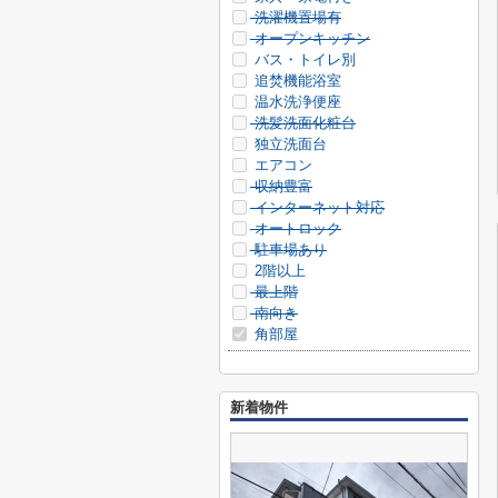
洗濯機置場有
オープンキッチン
バス・トイレ別
追焚機能浴室
温水洗浄便座
洗髪洗面化粧台
独立洗面台
エアコン
収納豊富
インターネット対応
オートロック
駐車場あり
2階以上
最上階
南向き
角部屋
新着物件