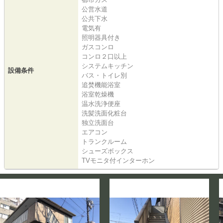
公営水道
公共下水
電気有
照明器具付き
ガスコンロ
コンロ２口以上
システムキッチン
設備条件
バス・トイレ別
追焚機能浴室
浴室乾燥機
温水洗浄便座
洗髪洗面化粧台
独立洗面台
エアコン
トランクルーム
シューズボックス
TVモニタ付インターホン