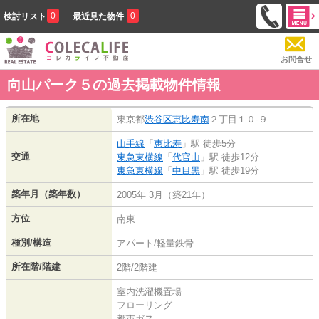
0
0
検討リスト
最近見た物件
お問合せ
向山パーク５の過去掲載物件情報
所在地
東京都
渋谷区
恵比寿南
２丁目１０-９
山手線
「
恵比寿
」駅 徒歩5分
交通
東急東横線
「
代官山
」駅 徒歩12分
東急東横線
「
中目黒
」駅 徒歩19分
築年月（築年数）
2005年 3月（築21年）
方位
南東
種別/構造
アパート/軽量鉄骨
所在階/階建
2階/2階建
室内洗濯機置場
フローリング
都市ガス