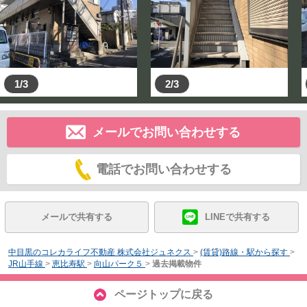
1/3
2/3
メールでお問い合わせする
電話でお問い合わせする
メールで共有する
LINEで共有する
中目黒のコレカライフ不動産 株式会社ジュネクス
>
(賃貸)路線・駅から探す
>
JR山手線
>
恵比寿駅
>
向山パーク５
>
過去掲載物件
ページトップに戻る