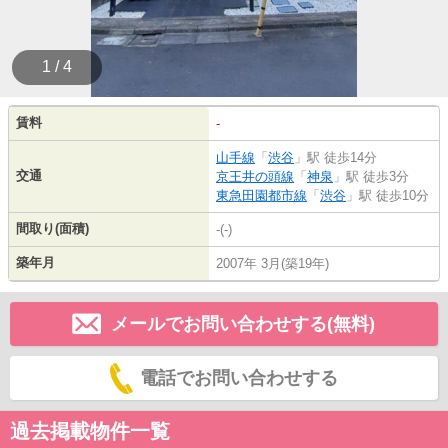
1 / 4
賃料
-
山手線
「
渋谷
」駅 徒歩14分
交通
京王井の頭線
「
神泉
」駅 徒歩3分
東急田園都市線
「
渋谷
」駅 徒歩10分
間取り(面積)
-(-)
築年月
2007年 3月(築19年)
メールでお問い合わせする(無料)
電話でお問い合わせする
過去掲載物件一覧