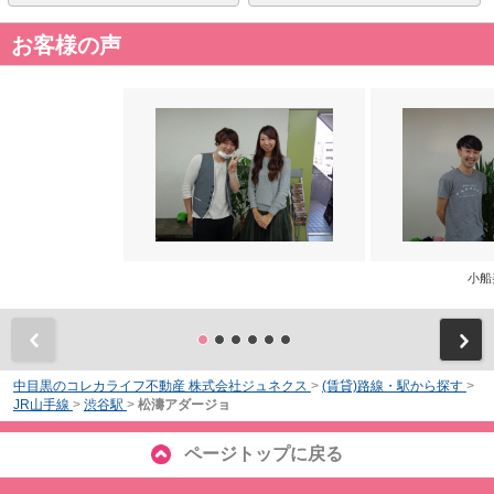
お客様の声
小船
前
中目黒のコレカライフ不動産 株式会社ジュネクス
>
(賃貸)路線・駅から探す
>
JR山手線
>
渋谷駅
>
松濤アダージョ
ページトップに戻る