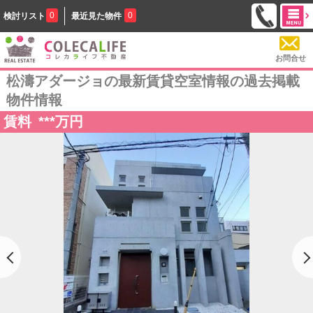
0
0
検討リスト
最近見た物件
お問合せ
松濤アダージョの最新賃貸空室情報の過去掲載
物件情報
賃料
***
万円