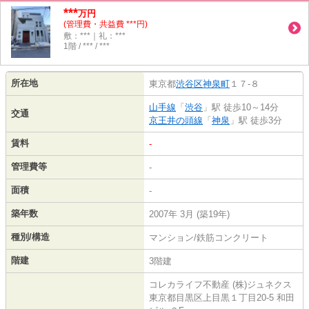
***
万円
(管理費・共益費 ***円)
敷：***｜礼：***
1階 / *** / ***
所在地
東京都
渋谷区
神泉町
１７-８
山手線
「
渋谷
」駅 徒歩10～14分
交通
京王井の頭線
「
神泉
」駅 徒歩3分
賃料
-
管理費等
-
面積
-
築年数
2007年 3月 (築19年)
種別/構造
マンション/鉄筋コンクリート
階建
3階建
コレカライフ不動産 (株)ジュネクス
東京都目黒区上目黒１丁目20-5 和田