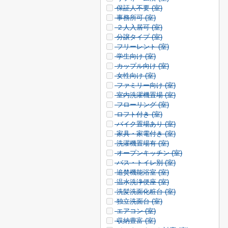
保証人不要 (
室)
事務所可 (
室)
２人入居可 (
室)
分譲タイプ (
室)
フリーレント (
室)
学生向け (
室)
カップル向け (
室)
女性向け (
室)
ファミリー向け (
室)
室内洗濯機置場 (
室)
フローリング (
室)
ロフト付き (
室)
バイク置場あり (
室)
家具・家電付き (
室)
洗濯機置場有 (
室)
オープンキッチン (
室)
バス・トイレ別 (
室)
追焚機能浴室 (
室)
温水洗浄便座 (
室)
洗髪洗面化粧台 (
室)
独立洗面台 (
室)
エアコン (
室)
収納豊富 (
室)