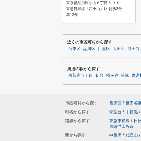
東京都品川区小山６丁目６-１０
東急目黒線「西小山」駅 徒歩3分
築12年
近くの市区町村から探す
台東区
品川区
目黒区
大田区
世田谷
周辺の駅から探す
西新宿五丁目
初台
幡ヶ谷
笹塚
参宮
市区町村から探す
目黒区
/
世田谷
町名から探す
青葉台
/
中目黒
/
路線から探す
東急東横線
/
日
東急世田谷線
駅から探す
中目黒
/
代官山
/