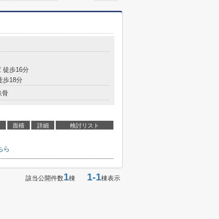
 徒歩16分
徒歩18分
鉄骨
面積
詳細
検討リスト
ちら
1
1-1
該当公開件数
棟
棟表示