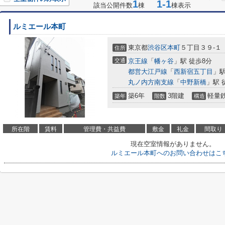
1
1-1
該当公開件数
棟
棟表示
ルミエール本町
東京都
渋谷区
本町
５丁目３９-１
住所
交通
京王線
「
幡ヶ谷
」駅 徒歩8分
都営大江戸線
「
西新宿五丁目
」駅
丸ノ内方南支線
「
中野新橋
」駅 
築6年
3階建
軽量
築年
階数
構造
所在階
賃料
管理費・共益費
敷金
礼金
間取り
現在空室情報がありません。
ルミエール本町へのお問い合わせはこ