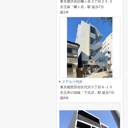
東京都渋谷区幡ヶ谷３丁目２５-３
京王線「幡ヶ谷」駅 徒歩7分
築1年
クアルツ代沢
東京都世田谷区代沢５丁目８-１０
京王井の頭線「下北沢」駅 徒歩7分
築6年