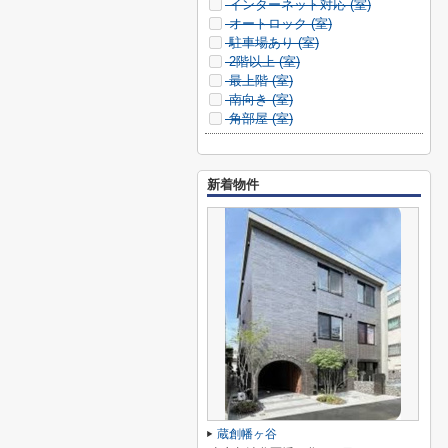
インターネット対応 (
室)
オートロック (
室)
駐車場あり (
室)
2階以上 (
室)
最上階 (
室)
南向き (
室)
角部屋 (
室)
新着物件
蔵創幡ヶ谷