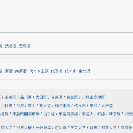
区
渋谷区
豊島区
橋
新宿
南新宿
代々木上原
代田橋
代々木
東北沢
区
/
渋谷区
/
品川区
/
大田区
/
台東区
/
豊島区
/
川崎市高津区
上目黒
/
池尻
/
東山
/
祐天寺
/
柿の木坂
/
代々木
/
奥沢
/
太子堂
比谷線
/
東急田園都市線
/
山手線
/
東急目黒線
/
東急大井町線
/
埼京線
/
湘南
祐天寺
/
池尻大橋
/
三軒茶屋
/
恵比寿
/
学芸大学
/
目黒
/
都立大学
/
自由が