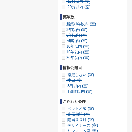
15分以内 (
室)
20分以内 (
室)
築年数
新築/1年以内 (
室)
3年以内 (
室)
5年以内 (
室)
7年以内 (
室)
10年以内 (
室)
15年以内 (
室)
20年以内 (
室)
情報公開日
指定しない (
室)
本日 (
室)
3日以内 (
室)
1週間以内 (
室)
こだわり条件
ペット相談 (
室)
楽器相談 (
室)
陽当り良好 (
室)
デザイナーズ (
室)
リフォーム済 (
室)