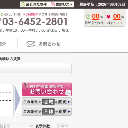
最終更新：2026年08月09日
00
00
件
件
最近見た物件
検討リスト
：午前10：00～午後7：00
定休日：無休
新橋駅の賃貸
表示件数：