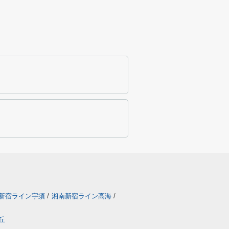
新宿ライン宇須
/
湘南新宿ライン高海
/
丘