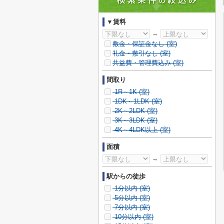
▼賃料
～
敷金・保証金なし (
室)
礼金・敷引なし (
室)
共益費・管理費込み (
室)
間取り
1R～1K (
室)
1DK～1LDK (
室)
2K～2LDK (
室)
3K～3LDK (
室)
4K～4LDK以上 (
室)
面積
～
駅からの徒歩
1分以内 (
室)
5分以内 (
室)
7分以内 (
室)
10分以内 (
室)