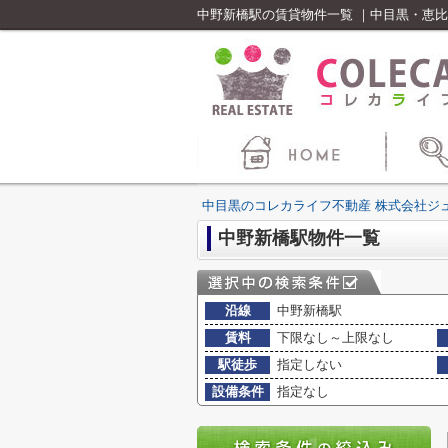
中野新橋駅の賃貸物件一覧 ｜中目黒・恵
中目黒のコレカライフ不動産 株式会社ジ
中野新橋駅物件一覧
沿線
中野新橋駅
賃料
下限なし～上限なし
駅徒歩
指定しない
設備条件
指定なし