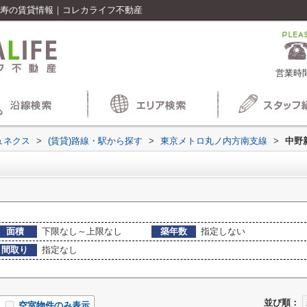
比寿の賃貸情報｜コレカライフ不動産
営業時間
ュネクス
>
(賃貸)路線・駅から探す
>
東京メトロ丸ノ内方南支線
>
中野
面積
下限なし～上限なし
築年数
指定しない
間取り
指定なし
並び順：
空室物件のみ表示