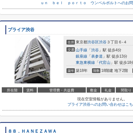
ｕｎ ｂｅｌ ｐｏｒｔｏ ウンベルポルトへのお問
プライア渋谷
東京都
渋谷区
渋谷
３丁目６-４
住所
交通
山手線
「
渋谷
」駅 徒歩4分
銀座線
「
表参道
」駅 徒歩13分
東急東横線
「
代官山
」駅 徒歩18
築18年
18階建 地下2階
築年
階数
所在階
賃料
管理費・共益費
敷金
礼金
間取り
現在空室情報がありません。
プライア渋谷へのお問い合わせはこち
８８．ＨＡＮＥＺＡＷＡ