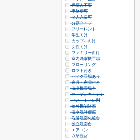
保証人不要
事務所可
２人入居可
分譲タイプ
フリーレント
学生向け
カップル向け
女性向け
ファミリー向け
室内洗濯機置場
フローリング
ロフト付き
バイク置場あり
家具・家電付き
洗濯機置場有
オープンキッチン
バス・トイレ別
追焚機能浴室
温水洗浄便座
洗髪洗面化粧台
独立洗面台
エアコン
収納豊富