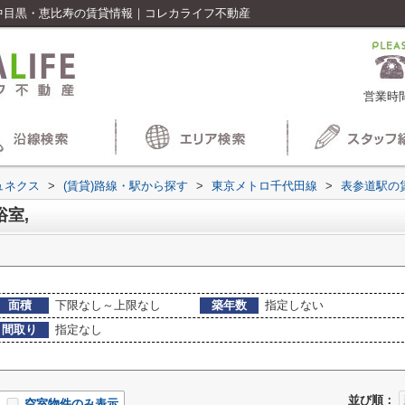
｜中目黒・恵比寿の賃貸情報｜コレカライフ不動産
営業時間
ュネクス
>
(賃貸)路線・駅から探す
>
東京メトロ千代田線
>
表参道駅の
室,
面積
下限なし～上限なし
築年数
指定しない
間取り
指定なし
並び順：
空室物件のみ表示