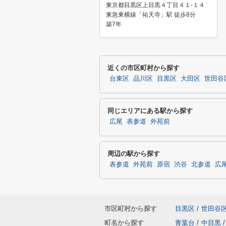
東京都目黒区上目黒４丁目４１-１４
東急東横線「祐天寺」駅 徒歩8分
築7年
近くの市区町村から探す
台東区
品川区
目黒区
大田区
世田谷
同じエリアにある駅から探す
広尾
表参道
外苑前
周辺の駅から探す
表参道
外苑前
原宿
渋谷
北参道
広
市区町村から探す
目黒区
/
世田谷
町名から探す
青葉台
/
中目黒
/