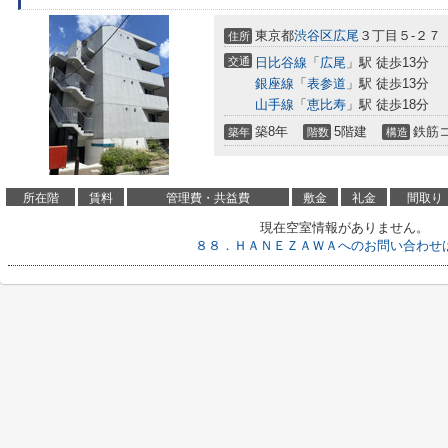
東京都
渋谷区
広尾
３丁目５-２７
住所
交通
日比谷線
「
広尾
」駅 徒歩13分
銀座線
「
表参道
」駅 徒歩13分
山手線
「
恵比寿
」駅 徒歩18分
築8年
5階建
鉄筋
築年
階数
構造
所在階
賃料
管理費・共益費
敷金
礼金
間取り
現在空室情報がありません。
８８．ＨＡＮＥＺＡＷＡへのお問い合わせ