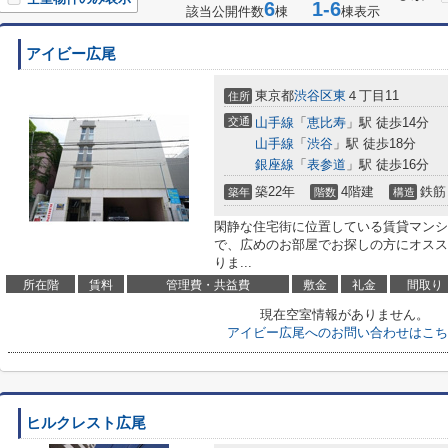
6
1-6
該当公開件数
棟
棟表示
アイビー広尾
東京都
渋谷区
東
４丁目11
住所
交通
山手線
「
恵比寿
」駅 徒歩14分
山手線
「
渋谷
」駅 徒歩18分
銀座線
「
表参道
」駅 徒歩16分
築22年
4階建
鉄筋
築年
階数
構造
閑静な住宅街に位置している賃貸マンショ
で、広めのお部屋でお探しの方にオスス
りま...
所在階
賃料
管理費・共益費
敷金
礼金
間取り
現在空室情報がありません。
アイビー広尾へのお問い合わせはこち
ヒルクレスト広尾