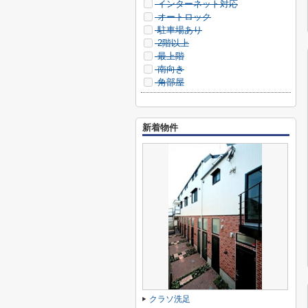
インターネット対応
オートロック
駐車場あり
2階以上
最上階
南向き
角部屋
新着物件
クラソ洗足