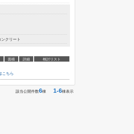
コンクリート
面積
詳細
検討リスト
はこちら
6
1-6
該当公開件数
棟
棟表示