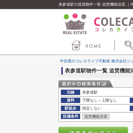
表参道駅の賃貸物件一覧 追焚機能浴室,
中目黒のコレカライフ不動産 株式会社ジ
表参道駅物件一覧 追焚機能浴
沿線
表参道駅
賃料
下限なし～上限なし
駅徒歩
指定しない
設備条件
追焚機能浴室