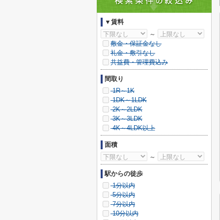
▼賃料
～
敷金・保証金なし
礼金・敷引なし
共益費・管理費込み
間取り
1R～1K
1DK～1LDK
2K～2LDK
3K～3LDK
4K～4LDK以上
面積
～
駅からの徒歩
1分以内
5分以内
7分以内
10分以内