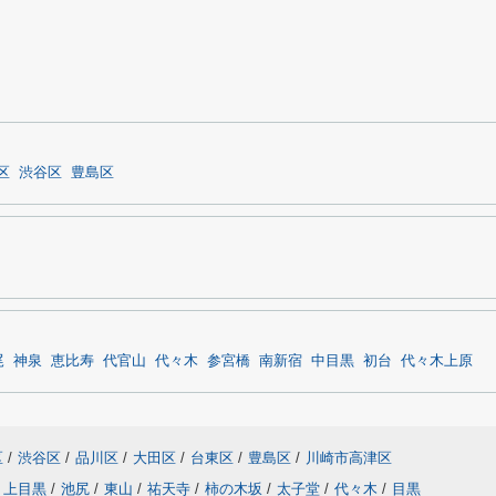
区
渋谷区
豊島区
尾
神泉
恵比寿
代官山
代々木
参宮橋
南新宿
中目黒
初台
代々木上原
区
/
渋谷区
/
品川区
/
大田区
/
台東区
/
豊島区
/
川崎市高津区
上目黒
/
池尻
/
東山
/
祐天寺
/
柿の木坂
/
太子堂
/
代々木
/
目黒