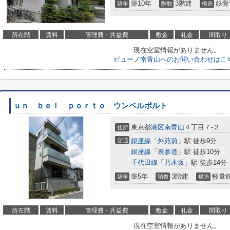
築10年
3階建
鉄骨
築年
階数
構造
所在階
賃料
管理費・共益費
敷金
礼金
間取り
現在空室情報がありません。
ビューノ南青山へのお問い合わせはこ
ｕｎ ｂｅｌ ｐｏｒｔｏ ウンベルポルト
東京都
港区
南青山
４丁目７-２
住所
交通
銀座線
「
外苑前
」駅 徒歩9分
銀座線
「
表参道
」駅 徒歩10分
千代田線
「
乃木坂
」駅 徒歩14分
築5年
3階建
軽量
築年
階数
構造
所在階
賃料
管理費・共益費
敷金
礼金
間取り
現在空室情報がありません。