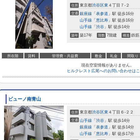
東京都
渋谷区
東
４丁目７-２
住所
交通
銀座線
「
表参道
」駅 徒歩16分
山手線
「
恵比寿
」駅 徒歩16分
山手線
「
渋谷
」駅 徒歩14分
築17年
7階建
鉄筋
築年
階数
構造
所在階
賃料
管理費・共益費
敷金
礼金
間取り
現在空室情報がありません。
ヒルクレスト広尾へのお問い合わせはこ
ビューノ南青山
東京都
渋谷区
東
４丁目６-２２
住所
交通
山手線
「
渋谷
」駅 徒歩14分
銀座線
「
表参道
」駅 徒歩14分
山手線
「
恵比寿
」駅 徒歩17分