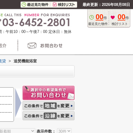
最終更新：2026年08月08日
00
00
件
件
最近見た物件
検討リスト
：午前10：00～午後7：00
定休日：無休
賃貸
>
追焚機能浴室
表示件数：