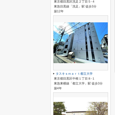
東京都目黒区洗足２丁目５-４
東急目黒線「洗足」駅 徒歩3分
築12年
タスキｓｍａｒｔ都立大学
東京都目黒区中根１丁目８-１
東急東横線「都立大学」駅 徒歩3分
築4年