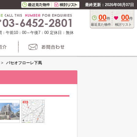
最終更新：2026年08月07日
00
00
件
件
最近見た物件
検討リスト
：午前10：00～午後7：00
定休日：無休
>
パセオフローレ下馬