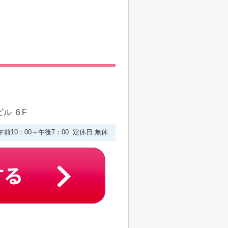
ル ６F
午前10：00～午後7：00 定休日:無休