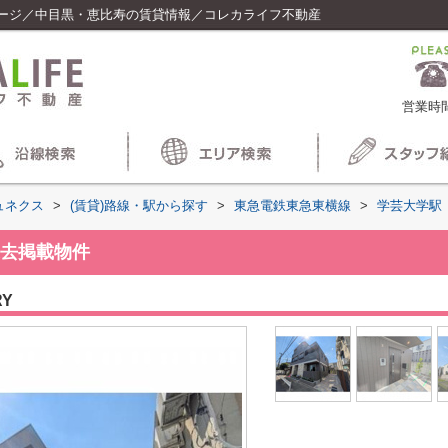
ージ／中目黒・恵比寿の賃貸情報／コレカライフ不動産
営業時間
ュネクス
>
(賃貸)路線・駅から探す
>
東急電鉄東急東横線
>
学芸大学駅
去掲載物件
RY