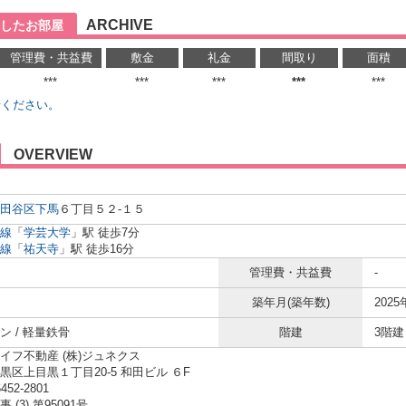
ARCHIVE
したお部屋
管理費・共益費
敷金
礼金
間取り
面積
***
***
***
***
***
せください。
OVERVIEW
田谷区
下馬
６丁目５２-１５
線
「
学芸大学
」駅 徒歩7分
線
「
祐天寺
」駅 徒歩16分
管理費・共益費
-
築年月(築年数)
2025
ン / 軽量鉄骨
階建
3階建
イフ不動産 (株)ジュネクス
黒区上目黒１丁目20-5 和田ビル ６F
6452-2801
 (3) 第95091号