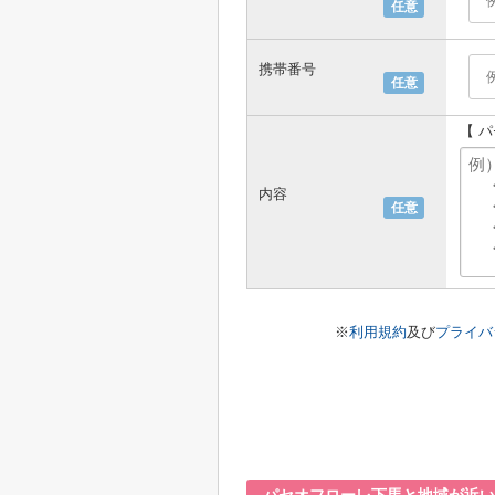
任意
携帯番号
任意
【 
内容
任意
※
利用規約
及び
プライバ