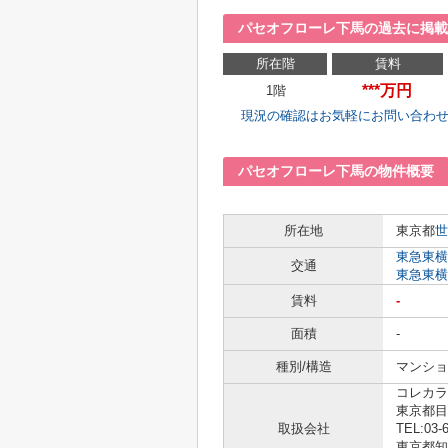
パセオフローレ下馬の過去に掲載
所在階
賃料
***万円
1階
現況の確認はお気軽にお問い合わ
パセオフローレ下馬の物件概要
所在地
東京都
世
東急東横
交通
東急東横
賃料
-
面積
-
種別/構造
マンショ
コレカラ
東京都目
取扱会社
TEL:03-
東京都知事