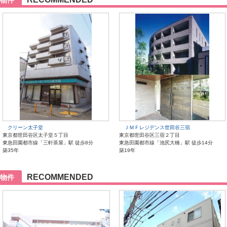
物件
クリーン太子堂
ＪＭＦレジデンス世田谷三宿
東京都世田谷区太子堂５丁目
東京都世田谷区三宿２丁目
東急田園都市線「三軒茶屋」駅 徒歩8分
東急田園都市線「池尻大橋」駅 徒歩14分
築35年
築19年
RECOMMENDED
物件