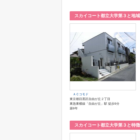
スカイコート都立大学第３と地域
ＡＣコモド
東京都目黒区自由が丘２丁目
東急東横線「自由が丘」駅 徒歩9分
築9年
スカイコート都立大学第３と特徴