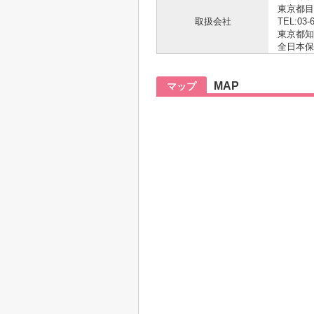
東京都目
取扱会社
TEL:03-
東京都知事
全日本保
MAP
マップ