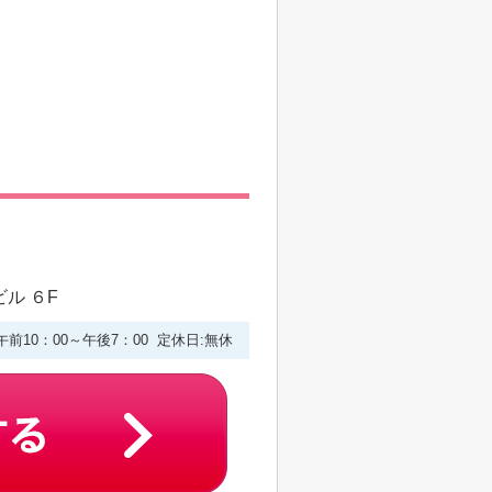
ル ６F
午前10：00～午後7：00 定休日:無休