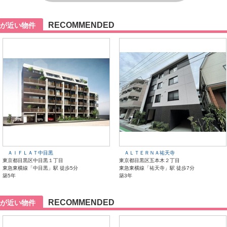
RECOMMENDED
が近い物件
ＡＩＦＬＡＴ中目黒
ＡＬＴＥＲＮＡ祐天寺
東京都目黒区中目黒１丁目
東京都目黒区五本木２丁目
東急東横線「中目黒」駅 徒歩5分
東急東横線「祐天寺」駅 徒歩7分
築5年
築3年
RECOMMENDED
が近い物件