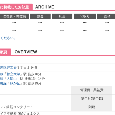
ARCHIVE
に掲載したお部屋
管理費・共益費
敷金
礼金
間取り
面積
***
***
***
***
***
***
***
***
***
***
せください。
OVERVIEW
概要
黒区
碑文谷
３丁目１９-８
線
「
都立大学
」駅 徒歩10分
線
「
大岡山
」駅 徒歩13～14分
町線
「
緑が丘
」駅 徒歩19分
管理費・共益費
築年月(築年数)
ン / 鉄筋コンクリート
階建
イフ不動産 (株)ジュネクス