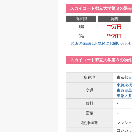
スカイコート都立大学第３の過去
所在階
賃料
***万円
1階
***万円
5階
現況の確認はお気軽にお問い合わ
スカイコート都立大学第３の物件
所在地
東京都
目
東急東横
交通
東急目黒
東急大井
賃料
-
面積
-
種別/構造
マンショ
コレカラ