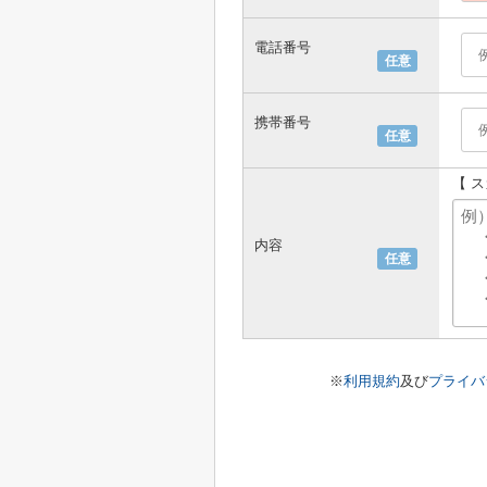
電話番号
任意
携帯番号
任意
【 
内容
任意
※
利用規約
及び
プライバ