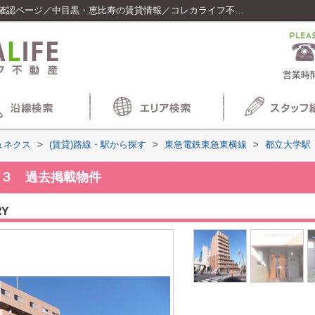
スカイコート都立大学第３の最新賃貸空室確認ページ／中目黒・恵比寿の賃貸情報／コレカライフ不動産
営業時間
ュネクス
>
(賃貸)路線・駅から探す
>
東急電鉄東急東横線
>
都立大学駅
３ 過去掲載物件
RY