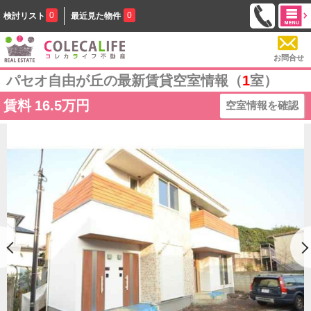
0
0
検討リスト
最近見た物件
お問合せ
パセオ自由が丘の最新賃貸空室情報（
1
室）
賃料
16.5万円
空室情報を確認