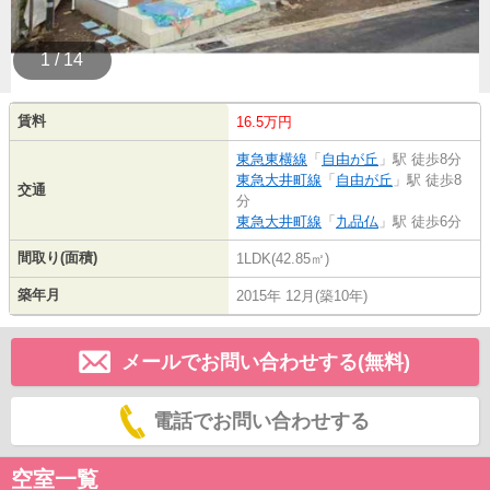
1 / 14
賃料
16.5万円
東急東横線
「
自由が丘
」駅 徒歩8分
東急大井町線
「
自由が丘
」駅 徒歩8
交通
分
東急大井町線
「
九品仏
」駅 徒歩6分
間取り(面積)
1LDK(42.85㎡)
築年月
2015年 12月(築10年)
メールでお問い合わせする(無料)
電話でお問い合わせする
空室一覧