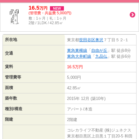
16.5
万
円
NEW
(管理費・共益費 5,000円)
敷：1ヶ月｜礼：1ヶ月
2階 / 1LDK / 42.85㎡
所在地
東京都
世田谷区
奥沢
７丁目５２-１
東急東横線
「
自由が丘
」駅 徒歩8分
交通
東急大井町線
「
九品仏
」駅 徒歩6分
賃料
16.5万円
管理費等
5,000円
面積
42.85㎡
築年数
2015年 12月 (築10年)
種別/構造
アパート/木造
階建
2階建
コレカライフ不動産 (株)ジュネクス
東京都目黒区上目黒１丁目20-5 和田