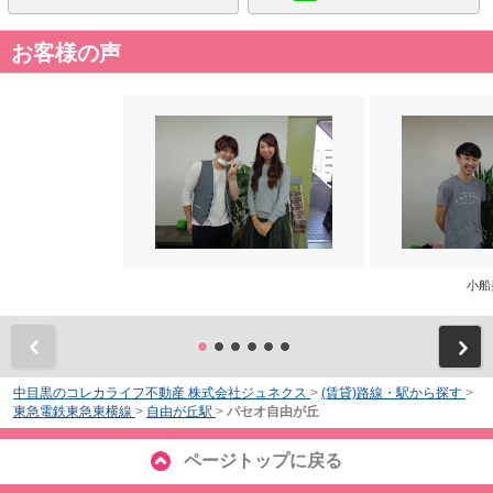
お客様の声
小船
前
中目黒のコレカライフ不動産 株式会社ジュネクス
>
(賃貸)路線・駅から探す
>
東急電鉄東急東横線
>
自由が丘駅
>
パセオ自由が丘
ページトップに戻る