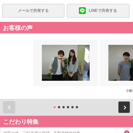
メールで共有する
LINEで共有する
お客様の声
小船
前
こだわり特集