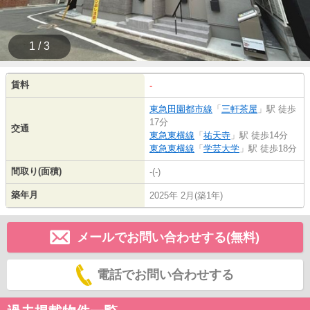
1 / 3
賃料
-
東急田園都市線
「
三軒茶屋
」駅 徒歩
17分
交通
東急東横線
「
祐天寺
」駅 徒歩14分
東急東横線
「
学芸大学
」駅 徒歩18分
間取り(面積)
-(-)
築年月
2025年 2月(築1年)
メールでお問い合わせする(無料)
電話でお問い合わせする