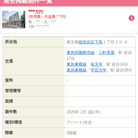
過去掲載物件一覧
***
万円
(管理費・共益費 ***円)
敷：***｜礼：***
1階 / *** / ***
所在地
東京都
世田谷区
下馬
１丁目２６-９
東急田園都市線
「
三軒茶屋
」駅 徒歩
17分
交通
東急東横線
「
祐天寺
」駅 徒歩14分
東急東横線
「
学芸大学
」駅 徒歩18分
賃料
-
管理費等
-
面積
-
築年数
2025年 2月 (築1年)
種別/構造
アパート/木造
階建
3階建