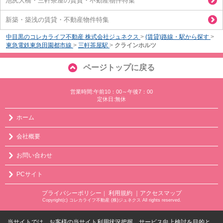
池尻大橋・三軒茶屋の賃貸・不動産物件特集
新築・築浅の賃貸・不動産物件特集
中目黒のコレカライフ不動産 株式会社ジュネクス
>
(賃貸)路線・駅から探す
>
東急電鉄東急田園都市線
>
三軒茶屋駅
>
クラインホルツ
ページトップに戻る
営業時間:午前10：00～午後7：00
定休日:無休
ホーム
会社概要
お問い合わせ
PCサイト
プライバシーポリシー
利用規約
｜アクセスマップ
｜
Copyright(c) コレカライフ不動産 (株)ジュネクス All rights reserved.
当サイトでは、お客様の当サイト利用状況把握、サービス向上検討を目的と