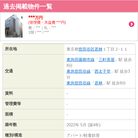
過去掲載物件一覧
***
万円
(管理費・共益費 ***円)
敷：***｜礼：***
1階 / *** / ***
所在地
東京都
世田谷区
若林
１丁目２-１１
東急田園都市線
「
三軒茶屋
」駅 徒歩
8分
交通
東急世田谷線
「
西太子堂
」駅 徒歩3
分
東急世田谷線
「
若林
」駅 徒歩8分
賃料
-
管理費等
-
面積
-
築年数
2022年 5月 (築4年)
種別/構造
アパート/軽量鉄骨