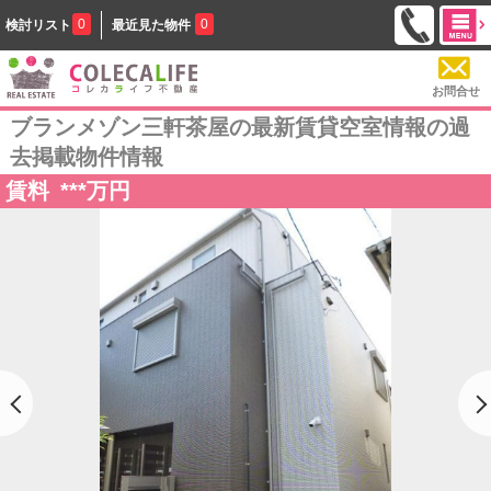
0
0
検討リスト
最近見た物件
お問合せ
ブランメゾン三軒茶屋の最新賃貸空室情報の過
去掲載物件情報
賃料
***
万円