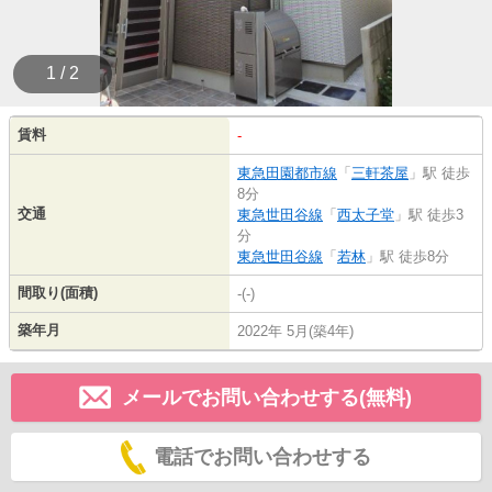
1 / 2
賃料
-
東急田園都市線
「
三軒茶屋
」駅 徒歩
8分
交通
東急世田谷線
「
西太子堂
」駅 徒歩3
分
東急世田谷線
「
若林
」駅 徒歩8分
間取り(面積)
-(-)
築年月
2022年 5月(築4年)
メールでお問い合わせする(無料)
電話でお問い合わせする