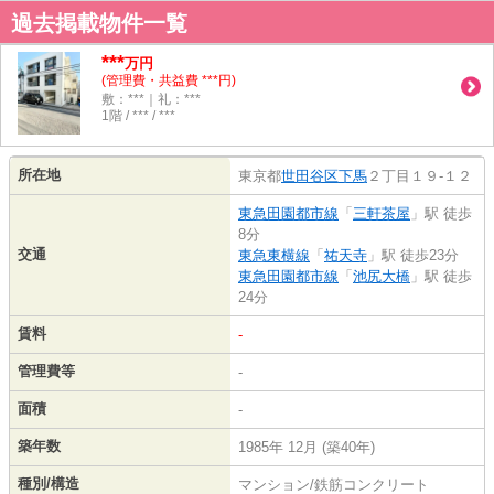
過去掲載物件一覧
***
万円
(管理費・共益費 ***円)
敷：***｜礼：***
1階 / *** / ***
所在地
東京都
世田谷区
下馬
２丁目１９-１２
東急田園都市線
「
三軒茶屋
」駅 徒歩
8分
交通
東急東横線
「
祐天寺
」駅 徒歩23分
東急田園都市線
「
池尻大橋
」駅 徒歩
24分
賃料
-
管理費等
-
面積
-
築年数
1985年 12月 (築40年)
種別/構造
マンション/鉄筋コンクリート