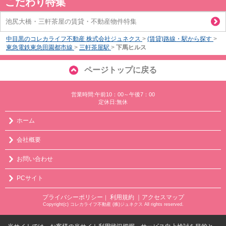
こだわり特集
池尻大橋・三軒茶屋の賃貸・不動産物件特集
中目黒のコレカライフ不動産 株式会社ジュネクス
>
(賃貸)路線・駅から探す
>
東急電鉄東急田園都市線
>
三軒茶屋駅
>
下馬ヒルス
ページトップに戻る
営業時間:午前10：00～午後7：00
定休日:無休
ホーム
会社概要
お問い合わせ
PCサイト
プライバシーポリシー
利用規約
｜アクセスマップ
｜
Copyright(c) コレカライフ不動産 (株)ジュネクス All rights reserved.