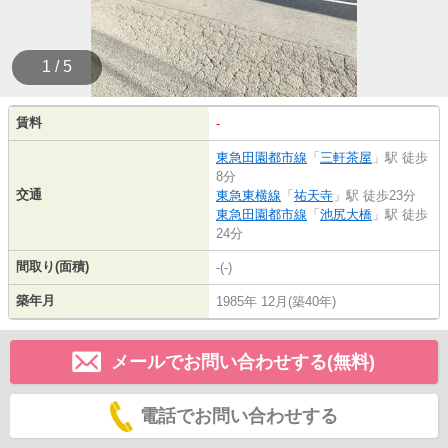
1 / 5
賃料
-
東急田園都市線
「
三軒茶屋
」駅 徒歩
8分
交通
東急東横線
「
祐天寺
」駅 徒歩23分
東急田園都市線
「
池尻大橋
」駅 徒歩
24分
間取り(面積)
-(-)
築年月
1985年 12月(築40年)
メールでお問い合わせする(無料)
電話でお問い合わせする