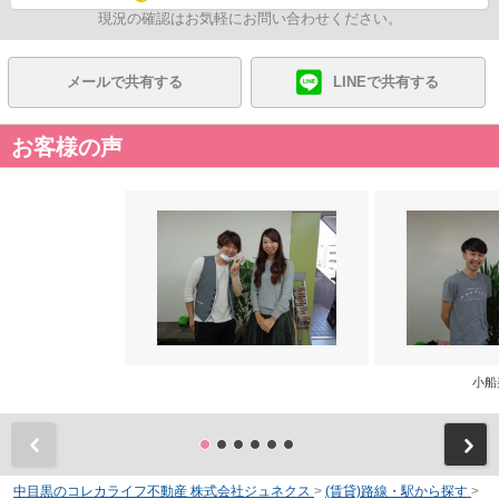
現況の確認はお気軽にお問い合わせください。
メールで共有する
LINEで共有する
お客様の声
小船
前
中目黒のコレカライフ不動産 株式会社ジュネクス
>
(賃貸)路線・駅から探す
>