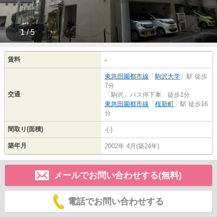
1 / 5
賃料
-
東急田園都市線
「
駒沢大学
」駅 徒歩
7分
交通
「駒沢」バス停下車 徒歩1分
東急田園都市線
「
桜新町
」駅 徒歩16
分
間取り(面積)
-(-)
築年月
2002年 4月(築24年)
メールでお問い合わせする(無料)
電話でお問い合わせする