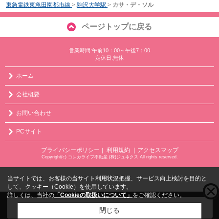
東急電鉄東急田園都市線
>
駒沢大学駅
>
カサ・デ・ソル
ページトップに戻る
営業時間:午前10：00～午後7：00
定休日:無休
ホーム
会社概要
お問い合わせ
PCサイト
プライバシーポリシー
利用規約
｜アクセスマップ
｜
Copyright(c) コレカライフ不動産 (株)ジュネクス All rights reserved.
当サイトでは、お客様の当サイト利用状況把握、サービス向上検討を目的と
して、クッキー（Cookie）を使用しています。
詳しくは、当社の
「Cookieの取扱いについて」
をご確認ください。
こちらの物件をご覧の方に
お勧めな物件
はこちら
閉じる