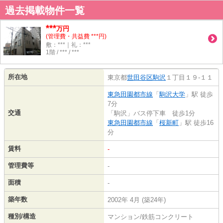
過去掲載物件一覧
***
万円
(管理費・共益費 ***円)
敷：***｜礼：***
1階 / *** / ***
所在地
東京都
世田谷区
駒沢
１丁目１９-１１
東急田園都市線
「
駒沢大学
」駅 徒歩
7分
交通
「駒沢」バス停下車 徒歩1分
東急田園都市線
「
桜新町
」駅 徒歩16
分
賃料
-
管理費等
-
面積
-
築年数
2002年 4月 (築24年)
種別/構造
マンション/鉄筋コンクリート