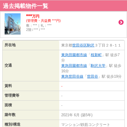
過去掲載物件一覧
***
万円
(管理費・共益費 ***円)
敷：***｜礼：***
2階 / *** / ***
所在地
東京都
世田谷区
駒沢
３丁目２８-１１
東急田園都市線
「
桜新町
」駅 徒歩7
分
交通
東急田園都市線
「
駒沢大学
」駅 徒歩
16分
東急世田谷線
「
世田谷
」駅 徒歩19分
賃料
-
管理費等
-
面積
-
築年数
2021年 6月 (築5年)
種別/構造
マンション/鉄筋コンクリート