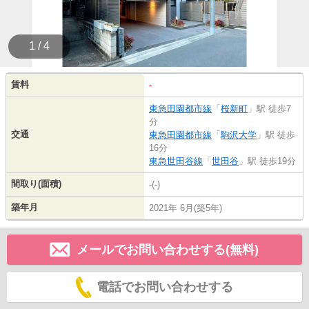
1 / 4
賃料
-
東急田園都市線
「
桜新町
」駅 徒歩7
分
交通
東急田園都市線
「
駒沢大学
」駅 徒歩
16分
東急世田谷線
「
世田谷
」駅 徒歩19分
間取り(面積)
-(-)
築年月
2021年 6月(築5年)
メールでお問い合わせする(無料)
電話でお問い合わせする