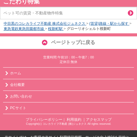
こだわり特集
ペット可の賃貸・不動産物件特集
中目黒のコレカライフ不動産 株式会社ジュネクス
>
(賃貸)路線・駅から探す
>
東急電鉄東急田園都市線
>
桜新町駅
>
グローリオシェルト桜新町
ページトップに戻る
営業時間:午前10：00～午後7：00
定休日:無休
ホーム
会社概要
お問い合わせ
PCサイト
プライバシーポリシー
利用規約
｜アクセスマップ
｜
Copyright(c) コレカライフ不動産 (株)ジュネクス All rights reserved.