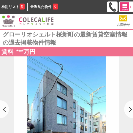
0
0
検討リスト
最近見た物件
お問合せ
グローリオシェルト桜新町の最新賃貸空室情報
の過去掲載物件情報
賃料
***
万円