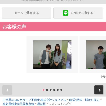
メールで共有する
LINEで共有する
お客様の声
小船
前
中目黒のコレカライフ不動産 株式会社ジュネクス
>
(賃貸)路線・駅から探す
>
東急電鉄東急田園都市線
>
用賀駅
>
フォレストスズキ