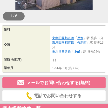
1 / 6
賃料
-
東急田園都市線
「
用賀
」駅 徒歩12分
東急田園都市線
「
桜新町
」駅 徒歩16
交通
分
東急世田谷線
「
上町
」駅 徒歩24分
間取り(面積)
-(-)
築年月
1996年 1月(築30年)
メールでお問い合わせする(無料)
電話でお問い合わせする