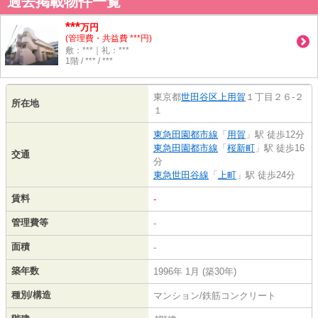
過去掲載物件一覧
***
万円
(管理費・共益費 ***円)
敷：***｜礼：***
1階 / *** / ***
東京都
世田谷区
上用賀
１丁目２６-２
所在地
１
東急田園都市線
「
用賀
」駅 徒歩12分
東急田園都市線
「
桜新町
」駅 徒歩16
交通
分
東急世田谷線
「
上町
」駅 徒歩24分
賃料
-
管理費等
-
面積
-
築年数
1996年 1月 (築30年)
種別/構造
マンション/鉄筋コンクリート