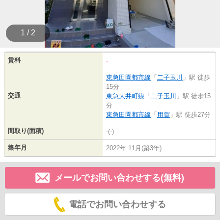
1 / 2
賃料
-
東急田園都市線
「
二子玉川
」駅 徒歩
15分
交通
東急大井町線
「
二子玉川
」駅 徒歩15
分
東急田園都市線
「
用賀
」駅 徒歩27分
間取り(面積)
-(-)
築年月
2022年 11月(築3年)
メールでお問い合わせする(無料)
電話でお問い合わせする