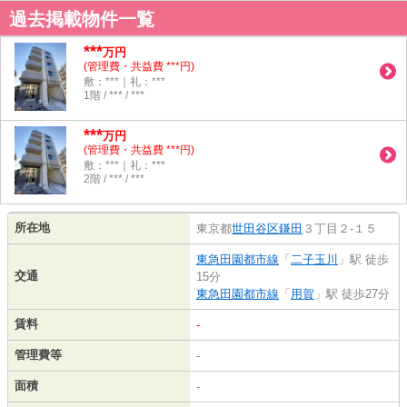
過去掲載物件一覧
***
万円
(管理費・共益費 ***円)
敷：***｜礼：***
1階 / *** / ***
***
万円
(管理費・共益費 ***円)
敷：***｜礼：***
2階 / *** / ***
所在地
東京都
世田谷区
鎌田
３丁目２-１５
東急田園都市線
「
二子玉川
」駅 徒歩
交通
15分
東急田園都市線
「
用賀
」駅 徒歩27分
賃料
-
管理費等
-
面積
-