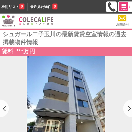
0
0
検討リスト
最近見た物件
お問合せ
シュガール二子玉川の最新賃貸空室情報の過去
掲載物件情報
賃料
***
万円