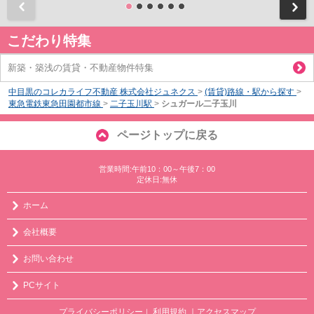
前
こだわり特集
新築・築浅の賃貸・不動産物件特集
中目黒のコレカライフ不動産 株式会社ジュネクス
>
(賃貸)路線・駅から探す
>
東急電鉄東急田園都市線
>
二子玉川駅
>
シュガール二子玉川
ページトップに戻る
営業時間:午前10：00～午後7：00
定休日:無休
ホーム
会社概要
お問い合わせ
PCサイト
プライバシーポリシー
利用規約
｜アクセスマップ
｜