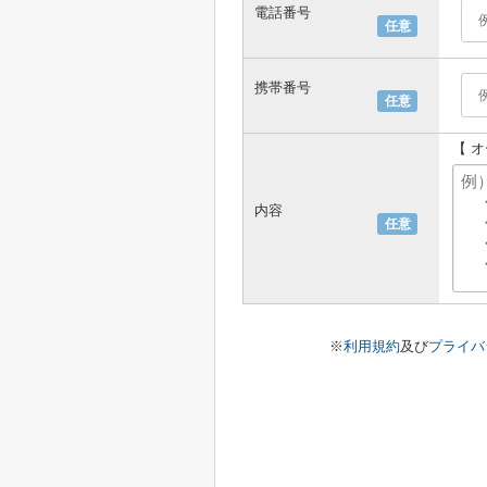
電話番号
任意
携帯番号
任意
【 
内容
任意
※
利用規約
及び
プライバ