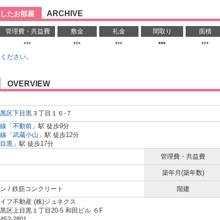
ARCHIVE
したお部屋
管理費・共益費
敷金
礼金
間取り
面積
***
***
***
***
***
せください。
OVERVIEW
黒区
下目黒
３丁目１６-７
線
「
不動前
」駅 徒歩9分
線
「
武蔵小山
」駅 徒歩12分
目黒
」駅 徒歩17分
管理費・共益費
築年月(築年数)
ン / 鉄筋コンクリート
階建
イフ不動産 (株)ジュネクス
黒区上目黒１丁目20-5 和田ビル ６F
6452-2801