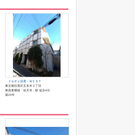
ドルチェ目黒・ＷＥＳＴ
東京都目黒区五本木２丁目
東急東横線「祐天寺」駅 徒歩4分
築20年