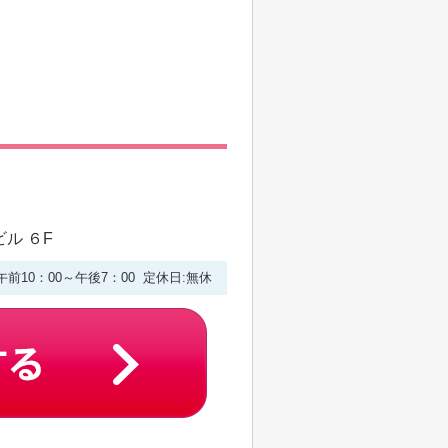
ル ６F
午前10：00～午後7：00 定休日:無休