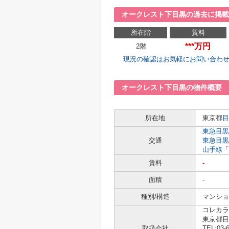
オークレスト下目黒の過去に掲載
所在階
賃料
***万円
2階
現況の確認はお気軽にお問い合わ
オークレスト下目黒の物件概要
所在地
東京都
目
東急目黒
交通
東急目黒
山手線
「
賃料
-
面積
-
種別/構造
マンショ
コレカラ
東京都目
取扱会社
TEL:03-