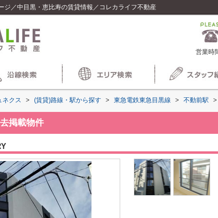
ージ／中目黒・恵比寿の賃貸情報／コレカライフ不動産
営業時間
ュネクス
>
(賃貸)路線・駅から探す
>
東急電鉄東急目黒線
>
不動前駅
>
去掲載物件
RY