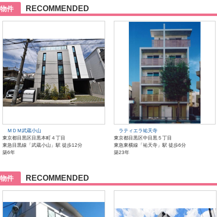
RECOMMENDED
物件
ＭＤＭ武蔵小山
ラティエラ祐天寺
東京都目黒区目黒本町４丁目
東京都目黒区中目黒５丁目
東急目黒線「武蔵小山」駅 徒歩12分
東急東横線「祐天寺」駅 徒歩6分
築6年
築23年
RECOMMENDED
物件