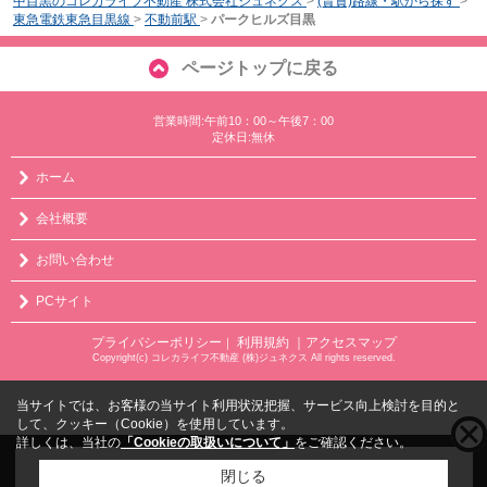
中目黒のコレカライフ不動産 株式会社ジュネクス
>
(賃貸)路線・駅から探す
>
東急電鉄東急目黒線
>
不動前駅
>
パークヒルズ目黒
ページトップに戻る
営業時間:午前10：00～午後7：00
定休日:無休
ホーム
会社概要
お問い合わせ
PCサイト
プライバシーポリシー
利用規約
｜アクセスマップ
｜
Copyright(c) コレカライフ不動産 (株)ジュネクス All rights reserved.
当サイトでは、お客様の当サイト利用状況把握、サービス向上検討を目的と
して、クッキー（Cookie）を使用しています。
詳しくは、当社の
「Cookieの取扱いについて」
をご確認ください。
こちらの物件をご覧の方に
お勧めな物件
はこちら
閉じる