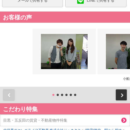
メールで共有する
LINEで共有する
お客様の声
小船
前
こだわり特集
目黒・五反田の賃貸・不動産物件特集