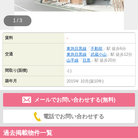
1 / 3
賃料
-
東急目黒線
「
不動前
」駅 徒歩6分
交通
東急目黒線
「
武蔵小山
」駅 徒歩12分
山手線
「
目黒
」駅 徒歩20分
間取り(面積)
-(-)
築年月
2015年 10月(築10年)
メールでお問い合わせする(無料)
電話でお問い合わせする
過去掲載物件一覧