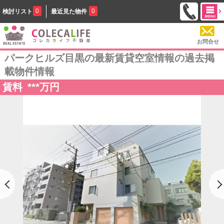
0
0
検討リスト
最近見た物件
お問合せ
パークヒルズ目黒の最新賃貸空室情報の過去掲
載物件情報
賃料
***
万円