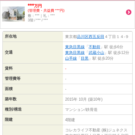
***
万円
(管理費・共益費 ***円)
敷：***｜礼：***
3階 / *** / ***
所在地
東京都
品川区
西五反田
４丁目１４-９
東急目黒線
「
不動前
」駅 徒歩6分
交通
東急目黒線
「
武蔵小山
」駅 徒歩12分
山手線
「
目黒
」駅 徒歩20分
賃料
-
管理費等
-
面積
-
築年数
2015年 10月 (築10年)
種別/構造
マンション/鉄骨造
階建
4階建
コレカライフ不動産 (株)ジュネクス