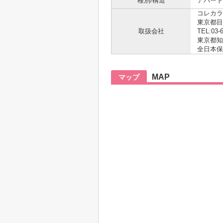
種別/構造
アパート 
コレカラ
東京都目
取扱会社
TEL:03-
東京都知事
全日本保
MAP
マップ