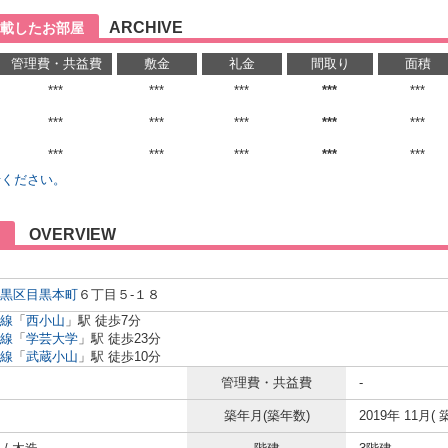
ARCHIVE
載したお部屋
管理費・共益費
敷金
礼金
間取り
面積
***
***
***
***
***
***
***
***
***
***
***
***
***
***
***
せください。
OVERVIEW
黒区
目黒本町
６丁目５-１８
線
「
西小山
」駅 徒歩7分
線
「
学芸大学
」駅 徒歩23分
線
「
武蔵小山
」駅 徒歩10分
管理費・共益費
-
築年月(築年数)
2019年 11月( 