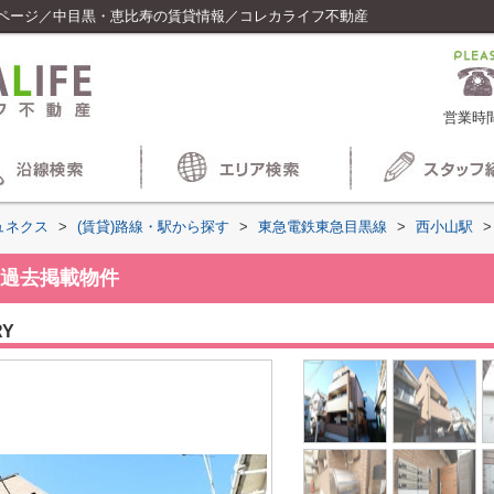
ページ／中目黒・恵比寿の賃貸情報／コレカライフ不動産
営業時間
ュネクス
>
(賃貸)路線・駅から探す
>
東急電鉄東急目黒線
>
西小山駅
>
過去掲載物件
RY