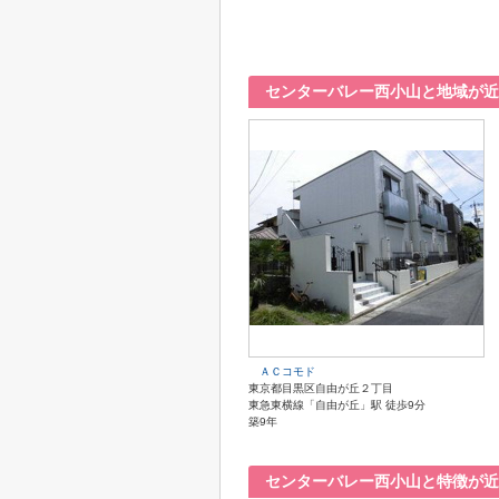
センターバレー西小山と地域が近
ＡＣコモド
東京都目黒区自由が丘２丁目
東急東横線「自由が丘」駅 徒歩9分
築9年
センターバレー西小山と特徴が近