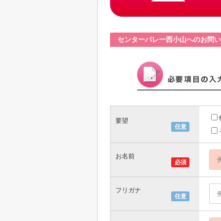
センターバレー西小山へのお問い
要望
任意
お名前
必須
フリガナ
任意