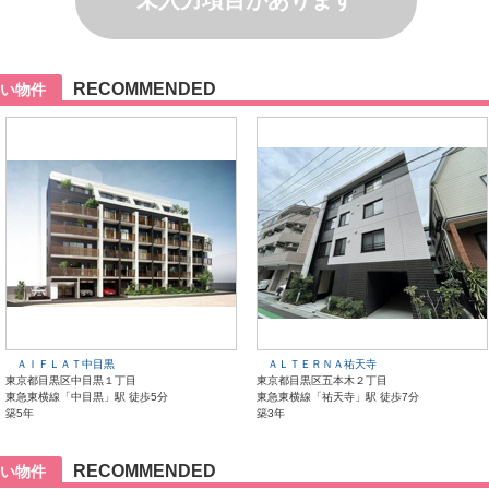
未入力項目があります
RECOMMENDED
い物件
ＡＩＦＬＡＴ中目黒
ＡＬＴＥＲＮＡ祐天寺
東京都目黒区中目黒１丁目
東京都目黒区五本木２丁目
東急東横線「中目黒」駅 徒歩5分
東急東横線「祐天寺」駅 徒歩7分
築5年
築3年
RECOMMENDED
い物件