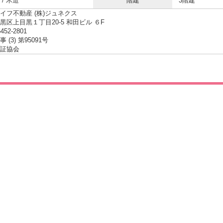
/ 木造
階建
3階建
イフ不動産 (株)ジュネクス
黒区上目黒１丁目20-5 和田ビル ６F
6452-2801
 (3) 第95091号
証協会