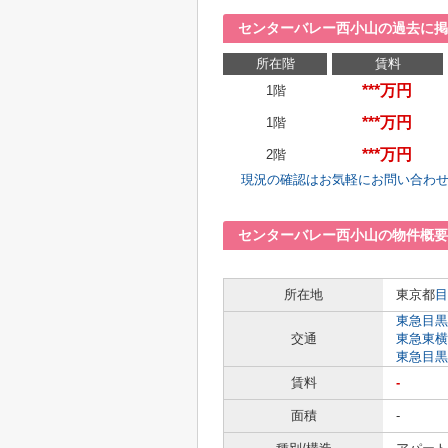
センターバレー西小山の過去に掲
所在階
賃料
***万円
1階
***万円
1階
***万円
2階
現況の確認はお気軽にお問い合わ
センターバレー西小山の物件概要
所在地
東京都
目
東急目黒
交通
東急東横
東急目黒
賃料
-
面積
-