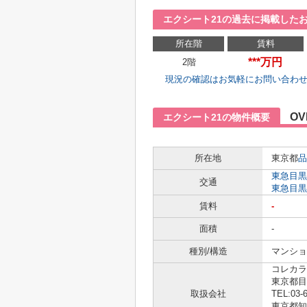
エクシート21の過去に掲載した
所在階
賃料
***万円
2階
現況の確認はお気軽にお問い合わ
OV
エクシート21の物件概要
所在地
東京都
品
東急目黒
交通
東急目黒
賃料
-
面積
-
種別/構造
マンション
コレカラ
東京都目
取扱会社
TEL:03-
東京都知事