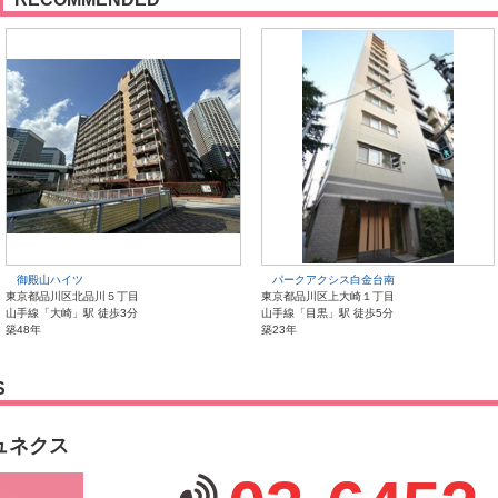
御殿山ハイツ
パークアクシス白金台南
東京都品川区北品川５丁目
東京都品川区上大崎１丁目
山手線「大崎」駅 徒歩3分
山手線「目黒」駅 徒歩5分
築48年
築23年
S
ュネクス