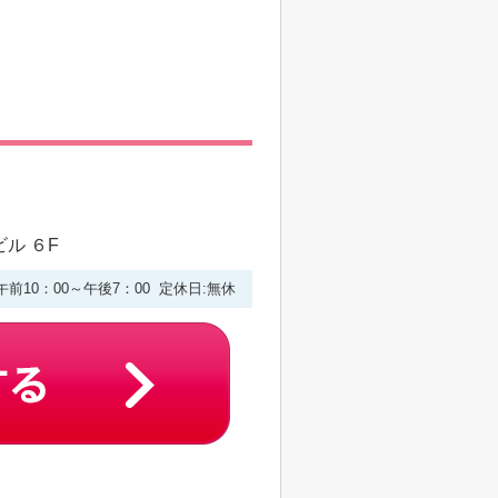
ル ６F
午前10：00～午後7：00 定休日:無休