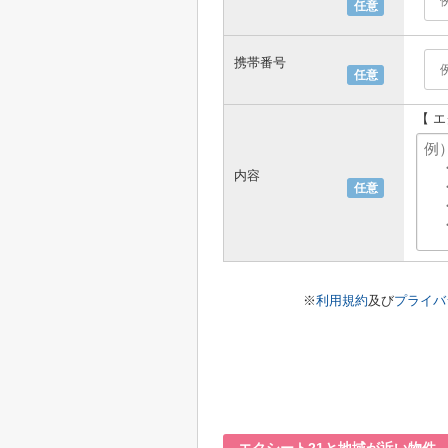
任意
携帯番号
任意
【 
内容
任意
※
利用規約
及び
プライバ