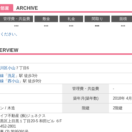
ARCHIVE
お部屋
管理費・共益費
敷金
礼金
間取り
面積
***
***
***
***
***
せください。
ERVIEW
川区
小山
７丁目6
線
「
洗足
」駅 徒歩3分
線
「
西小山
」駅 徒歩9分
管理費・共益費
-
築年月(築年数)
2018年 4月
 / 木造
階建
2階建
イフ不動産 (株)ジュネクス
黒区上目黒１丁目20-5 和田ビル ６F
6452-2801
 (3) 第95091号