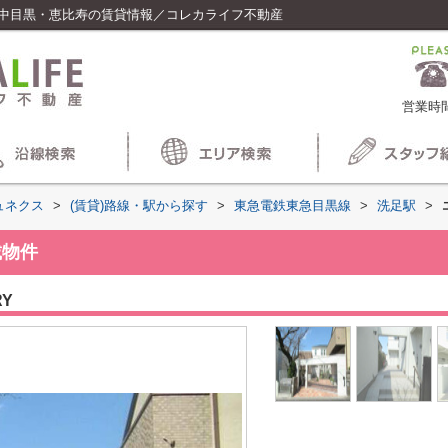
／中目黒・恵比寿の賃貸情報／コレカライフ不動産
営業時間
ュネクス
>
(賃貸)路線・駅から探す
>
東急電鉄東急目黒線
>
洗足駅
>
載物件
RY