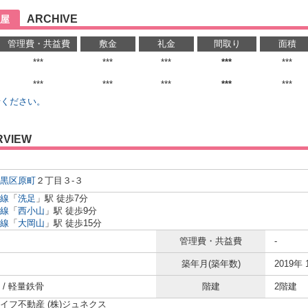
ARCHIVE
屋
管理費・共益費
敷金
礼金
間取り
面積
***
***
***
***
***
***
***
***
***
***
せください。
RVIEW
黒区
原町
２丁目３-３
線
「
洗足
」駅 徒歩7分
線
「
西小山
」駅 徒歩9分
線
「
大岡山
」駅 徒歩15分
管理費・共益費
-
築年月(築年数)
2019年 
 / 軽量鉄骨
階建
2階建
イフ不動産 (株)ジュネクス