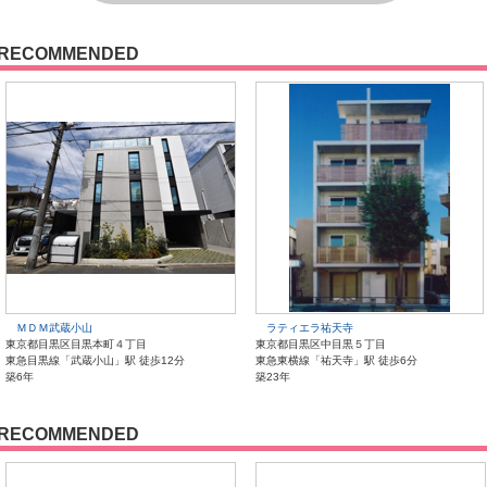
RECOMMENDED
ＭＤＭ武蔵小山
ラティエラ祐天寺
東京都目黒区目黒本町４丁目
東京都目黒区中目黒５丁目
東急目黒線「武蔵小山」駅 徒歩12分
東急東横線「祐天寺」駅 徒歩6分
築6年
築23年
RECOMMENDED