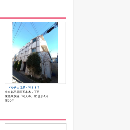
ドルチェ目黒・ＷＥＳＴ
東京都目黒区五本木２丁目
東急東横線「祐天寺」駅 徒歩4分
築20年