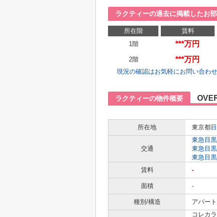
ラクティーの過去に掲載したお部
所在階
賃料
***万円
1階
***万円
2階
現況の確認はお気軽にお問い合わ
OVE
ラクティーの物件概要
所在地
東京都
目
東急目黒
交通
東急目黒
東急目黒
賃料
-
面積
-
種別/構造
アパート
コレカラ