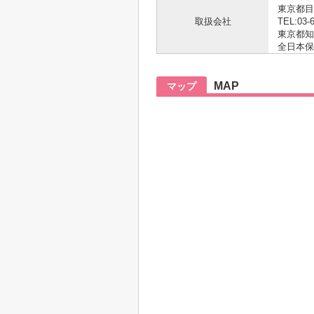
東京都目
取扱会社
TEL:03-
東京都知事
全日本保
MAP
マップ