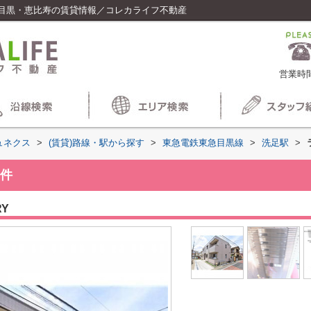
目黒・恵比寿の賃貸情報／コレカライフ不動産
営業時間
ュネクス
>
(賃貸)路線・駅から探す
>
東急電鉄東急目黒線
>
洗足駅
>
件
RY