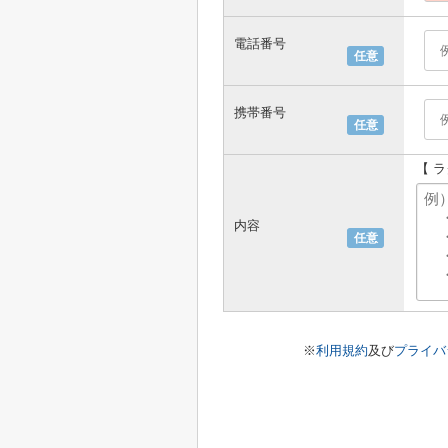
電話番号
任意
携帯番号
任意
【 
内容
任意
※
利用規約
及び
プライバ