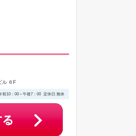
ル ６F
午前10：00～午後7：00 定休日:無休