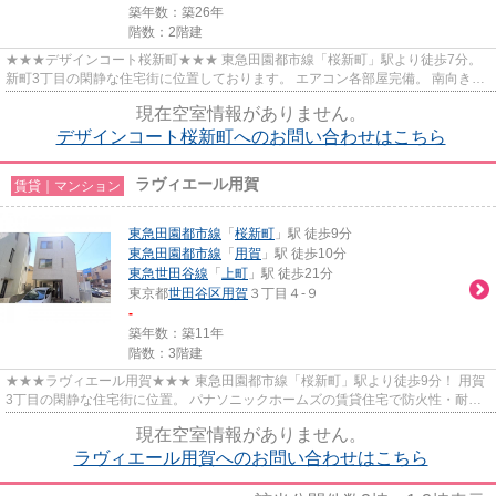
築年数：築26年
階数：2階建
★★★デザインコート桜新町★★★ 東急田園都市線「桜新町」駅より徒歩7分。
新町3丁目の閑静な住宅街に位置しております。 エアコン各部屋完備。 南向きの
日当たりの良いお部屋です☀
現在空室情報がありません。
デザインコート桜新町へのお問い合わせはこちら
ラヴィエール用賀
賃貸｜マンション
東急田園都市線
「
桜新町
」駅 徒歩9分
東急田園都市線
「
用賀
」駅 徒歩10分
東急世田谷線
「
上町
」駅 徒歩21分
東京都
世田谷区
用賀
３丁目４-９
-
築年数：築11年
階数：3階建
★★★ラヴィエール用賀★★★ 東急田園都市線「桜新町」駅より徒歩9分！ 用賀
3丁目の閑静な住宅街に位置。 パナソニックホームズの賃貸住宅で防火性・耐震
性に優れております。 振り分けタ...
現在空室情報がありません。
ラヴィエール用賀へのお問い合わせはこちら