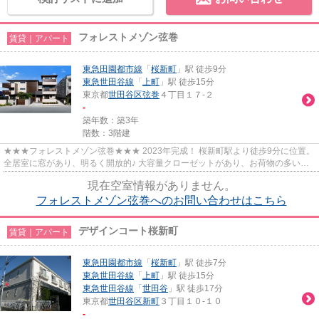
フォレストメゾン弦巻
賃貸｜アパート
東急田園都市線
「
桜新町
」駅 徒歩9分
東急世田谷線
「
上町
」駅 徒歩15分
東京都
世田谷区
弦巻
４丁目１７-２
-
築年数：築3年
階数：3階建
★★★フォレストメゾン弦巻★★★ 2023年完成！ 桜新町駅より徒歩9分に位置。
全居室に窓があり、明るく開放的♪ 大容量クローゼットがあり、お荷物の多い方
も安心です。
現在空室情報がありません。
フォレストメゾン弦巻へのお問い合わせはこちら
デザインコート桜新町
賃貸｜アパート
東急田園都市線
「
桜新町
」駅 徒歩7分
東急世田谷線
「
上町
」駅 徒歩15分
東急世田谷線
「
世田谷
」駅 徒歩17分
東京都
世田谷区
新町
３丁目１０-１０
-