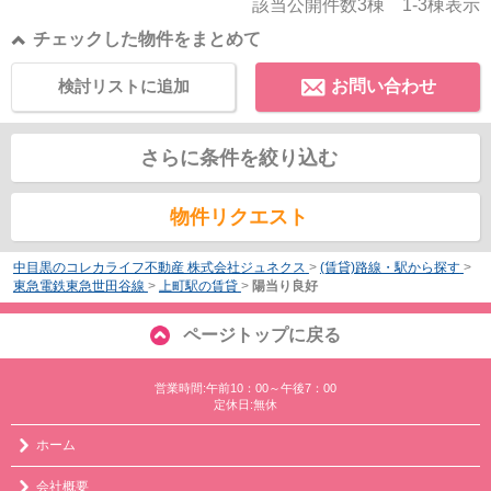
該当公開件数
3
棟
1-3
棟表示
チェックした物件をまとめて
検討リストに追加
お問い合わせ
さらに条件を絞り込む
物件リクエスト
中目黒のコレカライフ不動産 株式会社ジュネクス
>
(賃貸)路線・駅から探す
>
東急電鉄東急世田谷線
>
上町駅の賃貸
>
陽当り良好
ページトップに戻る
営業時間:午前10：00～午後7：00
定休日:無休
ホーム
会社概要