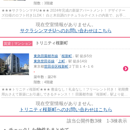
階数：3階建
★★★サクラシンマチU★★★ 2024年完成の新築アパートメント！ デザイナー
ズ仕様のロフト付き1LDK！ 白と木目調のナチュラルテイストの内装で、お手持
ちの家具も合わせやすいのもポイント...
現在空室情報がありません。
サクラシンマチUへのお問い合わせはこちら
トリニティ桜新町
賃貸｜マンション
東急田園都市線
「
桜新町
」駅 徒歩5分
東急世田谷線
「
上町
」駅 徒歩14分
東京都
世田谷区
桜新町
２丁目１４-１６
-
築年数：築2年
階数：4階建
★★★トリニティ桜新町★★★ 敷金なし！礼金なし！フリーレント付き！ 初期費
用おさえて新築にお引越しできるチャンス！！ 田園都市線「桜新町」駅より徒歩
5分の駅近で利便性抜群♪ インタ...
現在空室情報がありません。
トリニティ桜新町へのお問い合わせはこちら
該当公開件数
3
棟
1-3
棟表示
チェックした物件をまとめて