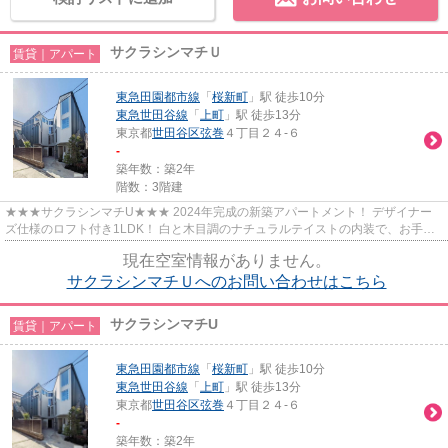
サクラシンマチＵ
賃貸｜アパート
東急田園都市線
「
桜新町
」駅 徒歩10分
東急世田谷線
「
上町
」駅 徒歩13分
東京都
世田谷区
弦巻
４丁目２４-６
-
築年数：築2年
階数：3階建
★★★サクラシンマチU★★★ 2024年完成の新築アパートメント！ デザイナー
ズ仕様のロフト付き1LDK！ 白と木目調のナチュラルテイストの内装で、お手持
ちの家具も合わせやすいのもポイント...
現在空室情報がありません。
サクラシンマチＵへのお問い合わせはこちら
サクラシンマチU
賃貸｜アパート
東急田園都市線
「
桜新町
」駅 徒歩10分
東急世田谷線
「
上町
」駅 徒歩13分
東京都
世田谷区
弦巻
４丁目２４-６
-
築年数：築2年