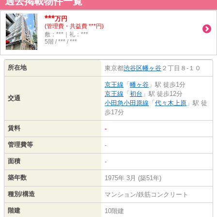
過去掲載物件一覧
***
万円
(管理費・共益費 ***円)
敷：***｜礼：***
5階 / *** / ***
所在地
東京都
渋谷区
幡ヶ谷
２丁目８-１０
京王線
「
幡ヶ谷
」駅 徒歩1分
京王線
「
初台
」駅 徒歩12分
交通
小田急小田原線
「
代々木上原
」駅 徒
歩17分
賃料
-
管理費等
-
面積
-
築年数
1975年 3月 (築51年)
種別/構造
マンション/鉄筋コンクリート
階建
10階建