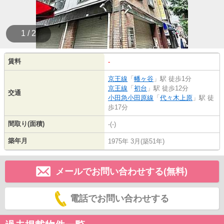
1 / 2
賃料
-
京王線
「
幡ヶ谷
」駅 徒歩1分
京王線
「
初台
」駅 徒歩12分
交通
小田急小田原線
「
代々木上原
」駅 徒
歩17分
間取り(面積)
-(-)
築年月
1975年 3月(築51年)
メールでお問い合わせする(無料)
電話でお問い合わせする