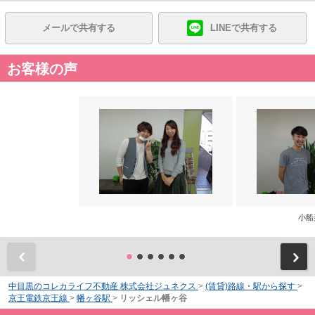
メールで共有する
LINEで共有する
お客様の声
小船
前
中目黒のコレカライフ不動産 株式会社ジュネクス
>
(賃貸)路線・駅から探す
>
京王電鉄京王線
>
幡ヶ谷駅
>
リッシェル幡ヶ谷