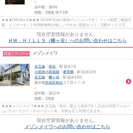
-
築年数：築6年
階数：3階建 地下1階
★★★HW.HILLS★★★ 2019年完成の築浅マンションです！ ペット飼育ご相談可
能。インターネット利用料無料が嬉しいですね♪ 防犯カメラ・宅配ボックス完
備！
現在空室情報がありません。
ＨＷ．ＨＩＬＬＳ（幡ヶ谷）へのお問い合わせはこちら
メゾンメイワ
賃貸｜アパート
京王線
「
初台
」駅 徒歩7分
小田急小田原線
「
参宮橋
」駅 徒歩10分
京王線
「
幡ヶ谷
」駅 徒歩10分
東京都
渋谷区
初台
２丁目１７-８
-
築年数：築12年
階数：2階建
★★★メゾンメイワ★★★ 京王線「初台」駅より徒歩7分！ 広めの洋室ワンルー
ム♪ ウォーククインクローゼット有、空間を広く利用できます。
現在空室情報がありません。
メゾンメイワへのお問い合わせはこちら