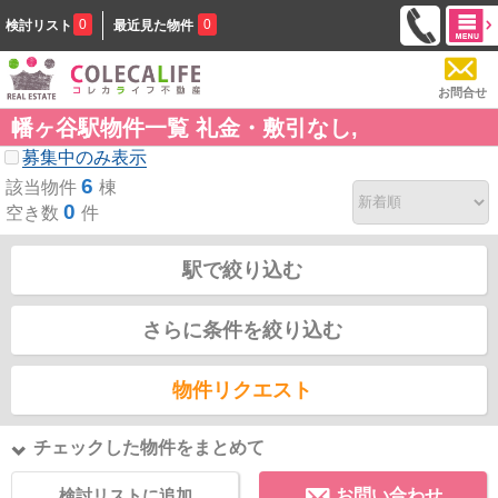
0
0
検討リスト
最近見た物件
お問合せ
幡ヶ谷駅物件一覧 礼金・敷引なし,
募集中のみ表示
6
該当物件
棟
0
空き数
件
駅で絞り込む
さらに条件を絞り込む
物件リクエスト
チェックした物件をまとめて
検討リストに追加
お問い合わせ