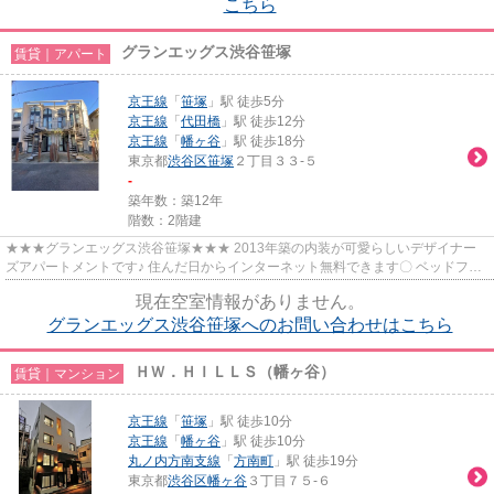
こちら
グランエッグス渋谷笹塚
賃貸｜アパート
京王線
「
笹塚
」駅 徒歩5分
京王線
「
代田橋
」駅 徒歩12分
京王線
「
幡ヶ谷
」駅 徒歩18分
東京都
渋谷区
笹塚
２丁目３３-５
-
築年数：築12年
階数：2階建
★★★グランエッグス渋谷笹塚★★★ 2013年築の内装が可愛らしいデザイナー
ズアパートメントです♪ 住んだ日からインターネット無料できます〇 ベッドファ
ニチャー設置済ですので、ロフトタ...
現在空室情報がありません。
グランエッグス渋谷笹塚へのお問い合わせはこちら
ＨＷ．ＨＩＬＬＳ（幡ヶ谷）
賃貸｜マンション
京王線
「
笹塚
」駅 徒歩10分
京王線
「
幡ヶ谷
」駅 徒歩10分
丸ノ内方南支線
「
方南町
」駅 徒歩19分
東京都
渋谷区
幡ヶ谷
３丁目７５-６