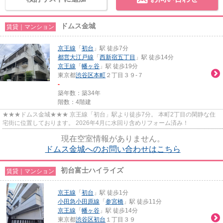
ドムス金城
賃貸｜マンション
京王線
「
初台
」駅 徒歩7分
都営大江戸線
「
西新宿五丁目
」駅 徒歩14分
京王線
「
幡ヶ谷
」駅 徒歩19分
東京都
渋谷区
本町
２丁目３９-７
-
築年数：築34年
階数：4階建
★★★ドムス金城★★★ 京王線「初台」駅より徒歩7分。 本町2丁目の閑静な住
宅街に位置しております。 2026年4月に水回り含めリフォーム済み！
現在空室情報がありません。
ドムス金城へのお問い合わせはこちら
初台富士ハイライズ
賃貸｜マンション
京王線
「
初台
」駅 徒歩1分
小田急小田原線
「
参宮橋
」駅 徒歩11分
京王線
「
幡ヶ谷
」駅 徒歩14分
東京都
渋谷区
初台
１丁目３９