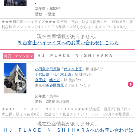
-
築年数：築53年
階数：7階建
★★★初台富士ハイライズ★★★ 京王線「初台」駅より徒歩１分！ 通勤通学に便
利な駅近マンションです♪ １９７３年築・大通りからは１本入っている立地なの
で騒音は感じられないと思います。
現在空室情報がありません。
初台富士ハイライズへのお問い合わせはこちら
ＨＪ ＰＬＡＣＥ ＮＩＳＨＩＨＡＲＡ
賃貸｜マンション
小田急小田原線
「
代々木上原
」駅 徒歩8分
千代田線
「
代々木上原
」駅 徒歩8分
京王線
「
幡ヶ谷
」駅 徒歩9分
東京都
渋谷区
西原
２丁目１７-１３
-
築年数：築3年
階数：2階建 地下2階
★★★ＨＪ ＰＬＡＣＥ ＮＩＳＨＩＨＡＲＡ★★★ 渋谷区・西原2丁目「代々
木上原」駅より徒歩8分。 敷金ゼロ！礼金ナシ！フリーレント1か月で初期費用お
安くお引越し可能。 南向きで陽当...
現在空室情報がありません。
ＨＪ ＰＬＡＣＥ ＮＩＳＨＩＨＡＲＡへのお問い合わせは