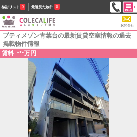
0
0
検討リスト
最近見た物件
お問合せ
プティメゾン青葉台の最新賃貸空室情報の過去
掲載物件情報
賃料
***
万円