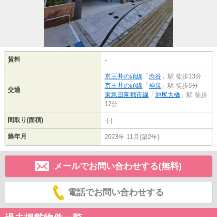
賃料
-
京王井の頭線
「
渋谷
」駅 徒歩13分
京王井の頭線
「
神泉
」駅 徒歩8分
交通
東急田園都市線
「
池尻大橋
」駅 徒歩
12分
間取り(面積)
-(-)
築年月
2023年 11月(築2年)
メールでお問い合わせする(無料)
電話でお問い合わせする