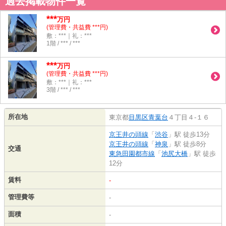
過去掲載物件一覧
***
万円
(管理費・共益費 ***円)
敷：***｜礼：***
1階 / *** / ***
***
万円
(管理費・共益費 ***円)
敷：***｜礼：***
3階 / *** / ***
所在地
東京都
目黒区
青葉台
４丁目４-１６
京王井の頭線
「
渋谷
」駅 徒歩13分
京王井の頭線
「
神泉
」駅 徒歩8分
交通
東急田園都市線
「
池尻大橋
」駅 徒歩
12分
賃料
-
管理費等
-
面積
-