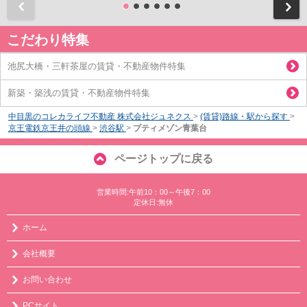
前
こだわり特集
池尻大橋・三軒茶屋の賃貸・不動産物件特集
新築・築浅の賃貸・不動産物件特集
中目黒のコレカライフ不動産 株式会社ジュネクス
>
(賃貸)路線・駅から探す
>
京王電鉄京王井の頭線
>
渋谷駅
>
プティメゾン青葉台
ページトップに戻る
営業時間:午前10：00～午後7：00
定休日:無休
ホーム
会社概要
お問い合わせ
PCサイト