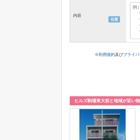
内容
任意
※
利用規約
及び
プライバ
ヒルズ駒場東大前と地域が近い物