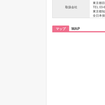
東京都目
取扱会社
TEL:03-
東京都知事
全日本保
MAP
マップ