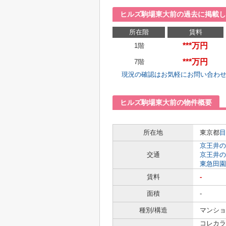
ヒルズ駒場東大前の過去に掲載し
所在階
賃料
***万円
1階
***万円
7階
現況の確認はお気軽にお問い合わ
ヒルズ駒場東大前の物件概要
所在地
東京都
目
京王井の
交通
京王井の
東急田園
賃料
-
面積
-
種別/構造
マンショ
コレカラ