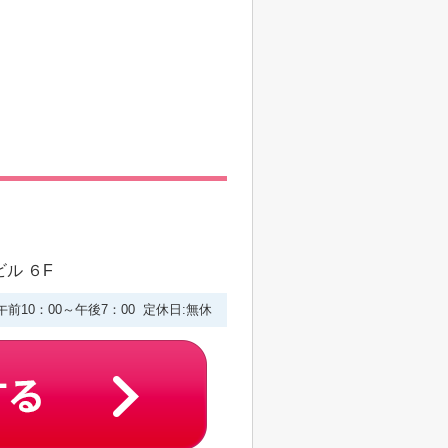
ル ６F
午前10：00～午後7：00 定休日:無休