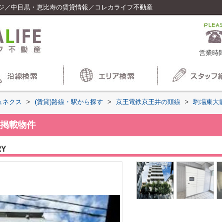
ジ／中目黒・恵比寿の賃貸情報／コレカライフ不動産
営業時間
ュネクス
>
(賃貸)路線・駅から探す
>
京王電鉄京王井の頭線
>
駒場東大
掲載物件
RY