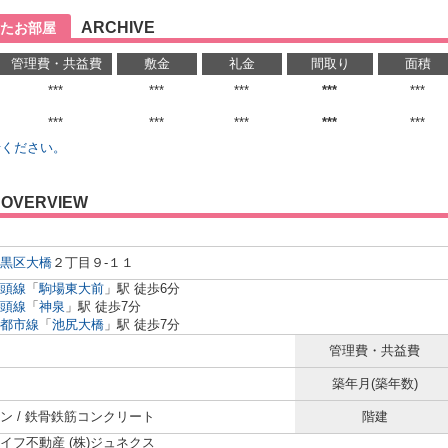
ARCHIVE
たお部屋
管理費・共益費
敷金
礼金
間取り
面積
***
***
***
***
***
***
***
***
***
***
せください。
OVERVIEW
黒区
大橋
２丁目９-１１
頭線
「
駒場東大前
」駅 徒歩6分
頭線
「
神泉
」駅 徒歩7分
都市線
「
池尻大橋
」駅 徒歩7分
管理費・共益費
築年月(築年数)
ン / 鉄骨鉄筋コンクリート
階建
イフ不動産 (株)ジュネクス