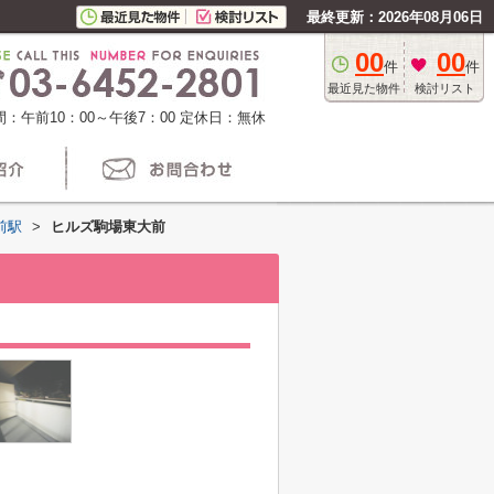
最終更新：2026年08月06日
00
00
件
件
最近見た物件
検討リスト
：午前10：00～午後7：00
定休日：無休
前駅
>
ヒルズ駒場東大前