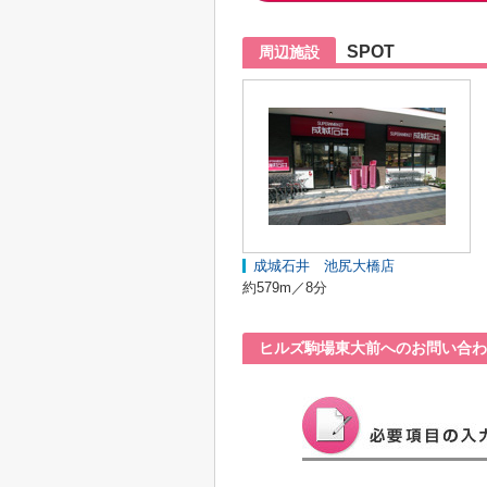
SPOT
周辺施設
成城石井 池尻大橋店
約579m／8分
ヒルズ駒場東大前へのお問い合わ