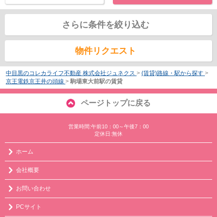
さらに条件を絞り込む
物件リクエスト
中目黒のコレカライフ不動産 株式会社ジュネクス
>
(賃貸)路線・駅から探す
>
京王電鉄京王井の頭線
>
駒場東大前駅の賃貸
ページトップに戻る
営業時間:午前10：00～午後7：00
定休日:無休
ホーム
会社概要
お問い合わせ
PCサイト