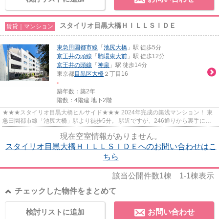
スタイリオ目黒大橋ＨＩＬＬＳＩＤＥ
賃貸｜マンション
東急田園都市線
「
池尻大橋
」駅 徒歩5分
京王井の頭線
「
駒場東大前
」駅 徒歩12分
京王井の頭線
「
神泉
」駅 徒歩14分
東京都
目黒区
大橋
２丁目16
-
築年数：築2年
階数：4階建 地下2階
★★★スタイリオ目黒大橋ヒルサイド★★★ 2024年完成の築浅マンション！ 東
急田園都市線「池尻大橋」駅より徒歩5分。 駅近ですが、246通りから裏手に入
った場所にあり静かな住環境です。 ...
現在空室情報がありません。
スタイリオ目黒大橋ＨＩＬＬＳＩＤＥへのお問い合わせはこ
ちら
該当公開件数
1
棟
1-1
棟表示
チェックした物件をまとめて
検討リストに追加
お問い合わせ