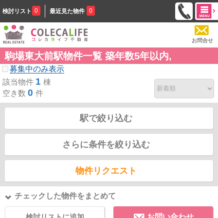
0
0
検討リスト
最近見た物件
お問合せ
駒場東大前駅物件一覧 築年数5年以内,
募集中のみ表示
1
該当物件
棟
0
空き数
件
駅で絞り込む
さらに条件を絞り込む
物件リクエスト
チェックした物件をまとめて
検討リストに追加
お問い合わせ