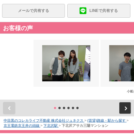
メールで共有する
LINEで共有する
お客様の声
小船
前
中目黒のコレカライフ不動産 株式会社ジュネクス
>
(賃貸)路線・駅から探す
>
京王電鉄京王井の頭線
>
下北沢駅
>
下北沢アサカ三陽マンション