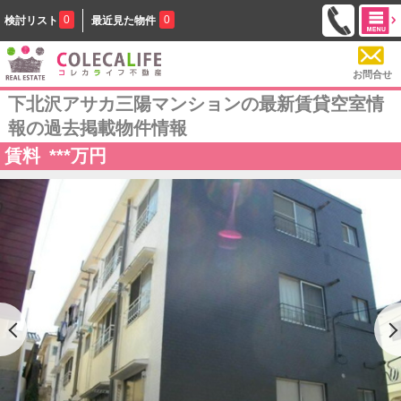
0
0
検討リスト
最近見た物件
お問合せ
下北沢アサカ三陽マンションの最新賃貸空室情
報の過去掲載物件情報
賃料
***
万円