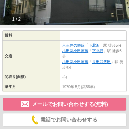
1 / 2
賃料
-
京王井の頭線
「
下北沢
」駅 徒歩5分
小田急小田原線
「
下北沢
」駅 徒歩5
交通
分
小田急小田原線
「
世田谷代田
」駅 徒
歩4分
間取り(面積)
-(-)
築年月
1970年 5月(築56年)
メールでお問い合わせする(無料)
電話でお問い合わせする