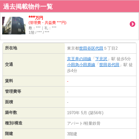
過去掲載物件一覧
***
万円
(管理費・共益費 ***円)
敷：***｜礼：***
1階 / *** / ***
所在地
東京都
世田谷区
代田
５丁目2
京王井の頭線
「
下北沢
」駅 徒歩5分
交通
小田急小田原線
「
世田谷代田
」駅 徒
歩4分
賃料
-
管理費等
-
面積
-
築年数
1970年 5月 (築56年)
種別/構造
アパート/軽量鉄骨
階建
3階建