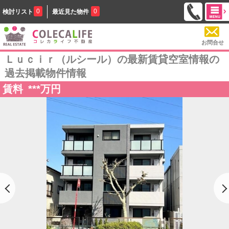
0
0
検討リスト
最近見た物件
お問合せ
Ｌｕｃｉｒ（ルシール）の最新賃貸空室情報の
過去掲載物件情報
賃料
***
万円