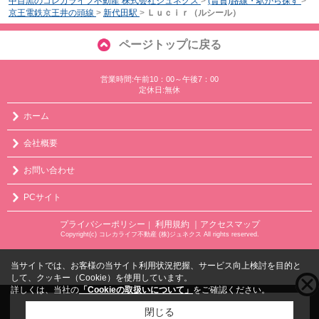
中目黒のコレカライフ不動産 株式会社ジュネクス
>
(賃貸)路線・駅から探す
>
京王電鉄京王井の頭線
>
新代田駅
>
Ｌｕｃｉｒ（ルシール）
ページトップに戻る
営業時間:午前10：00～午後7：00
定休日:無休
ホーム
会社概要
お問い合わせ
PCサイト
プライバシーポリシー
利用規約
｜アクセスマップ
｜
Copyright(c) コレカライフ不動産 (株)ジュネクス All rights reserved.
当サイトでは、お客様の当サイト利用状況把握、サービス向上検討を目的と
して、クッキー（Cookie）を使用しています。
詳しくは、当社の
「Cookieの取扱いについて」
をご確認ください。
こちらの物件をご覧の方に
お勧めな物件
はこちら
閉じる