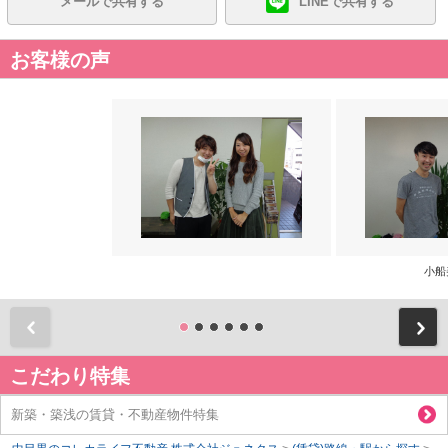
メールで共有する
LINEで共有する
お客様の声
小船
前
こだわり特集
新築・築浅の賃貸・不動産物件特集