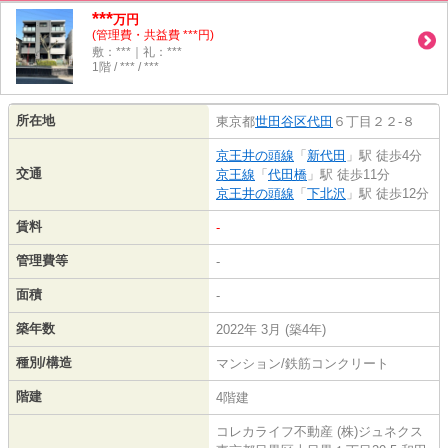
***
万円
(管理費・共益費 ***円)
敷：***｜礼：***
1階 / *** / ***
所在地
東京都
世田谷区
代田
６丁目２２-８
京王井の頭線
「
新代田
」駅 徒歩4分
交通
京王線
「
代田橋
」駅 徒歩11分
京王井の頭線
「
下北沢
」駅 徒歩12分
賃料
-
管理費等
-
面積
-
築年数
2022年 3月 (築4年)
種別/構造
マンション/鉄筋コンクリート
階建
4階建
コレカライフ不動産 (株)ジュネクス