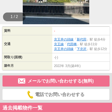
1 / 2
賃料
-
京王井の頭線
「
新代田
」駅 徒歩4分
交通
京王線
「
代田橋
」駅 徒歩11分
京王井の頭線
「
下北沢
」駅 徒歩12分
間取り(面積)
-(-)
築年月
2022年 3月(築4年)
メールでお問い合わせする(無料)
電話でお問い合わせする
過去掲載物件一覧